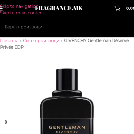
Skip to navigation
0
0,0
Skip to main content
Почетна
»
Сите производи
»
GIVENCHY Gentleman Réserve
Privée EDP