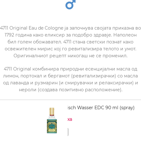
4711 Original Eau de Cologne ја започнува својата приказна во
1792 година како еликсир за подобро здравје. Наполеон
бил голем обожавател. 4711 стана светски познат како
освежителен мирис кој го ревитализира телото и умот.
Оригиналниот рецепт никогаш не се променил.
4711 Original комбинира природни есенцијални масла од
лимон, портокал и бергамот (ревитализирачки) со масла
од лаванда и рузмарин (и смирувачки и релаксирачки) и
нероли (создава позитивно расположение).
4711 Echt Kölnisch Wasser EDC 90 ml (spray)
Нема на залиха