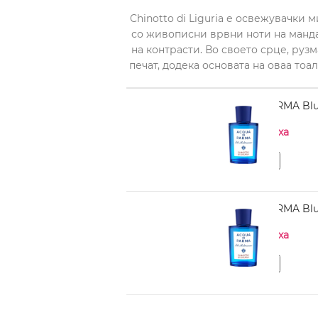
Chinotto di Liguria е освежувачки
со живописни врвни ноти на манд
на контрасти. Во своето срце, ру
печат, додека основата на оваа тоа
ACQUA DI PARMA Blu M
Нема на залиха
ACQUA DI PARMA Blu M
Нема на залиха