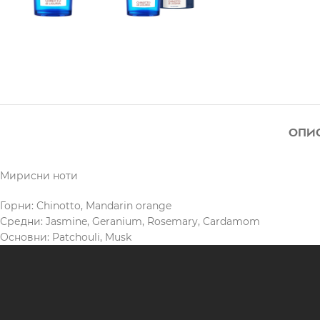
ОПИ
Мирисни ноти
Горни: Chinotto, Mandarin orange
Средни: Jasmine, Geranium, Rosemary, Cardamom
Основни: Patchouli, Musk