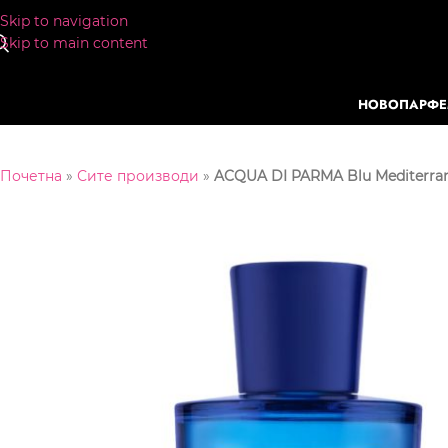
Skip to navigation
Skip to main content
НОВО
ПАРФ
Почетна
»
Сите производи
»
ACQUA DI PARMA Blu Mediterrane