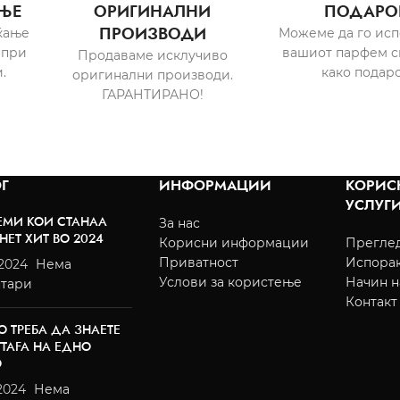
ЊЕ
ОРИГИНАЛНИ
ПОДАРО
ПРОИЗВОДИ
ќање
Можеме да го ис
 при
вашиот парфем с
Продаваме исклучиво
.
како подаро
оригинални производи.
ГАРАНТИРАНО!
Г
ИНФОРМАЦИИ
КОРИС
УСЛУГ
ЕМИ КОИ СТАНАА
За нас
НЕТ ХИТ ВО 2024
Корисни информации
Преглед
Приватност
Испора
/2024
Нема
Услови за користење
Начин н
тари
Контакт
О ТРЕБА ДА ЗНАЕТЕ
TTAFA НА ЕДНО
О
2024
Нема