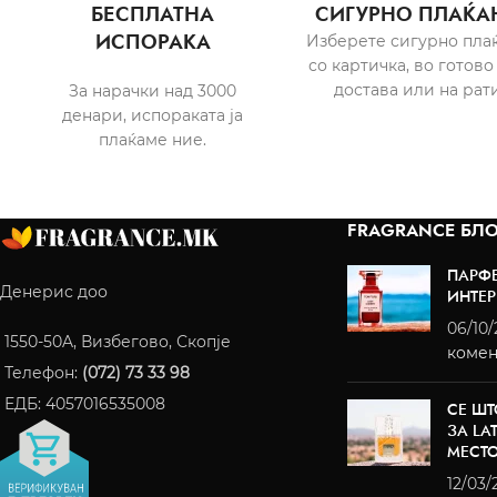
БЕСПЛАТНА
СИГУРНО ПЛАЌА
ИСПОРАКА
Изберете сигурно пла
со картичка, во готово
достава или на рати
За нарачки над 3000
денари, испораката ја
плаќаме ние.
FRAGRANCE БЛО
ПАРФ
Денерис доо
ИНТЕР
06/10
1550-50A, Визбегово, Скопје
комен
Телефон:
(072) 73 33 98
ЕДБ: 4057016535008
СЕ ШТ
ЗА LA
МЕСТ
12/03/