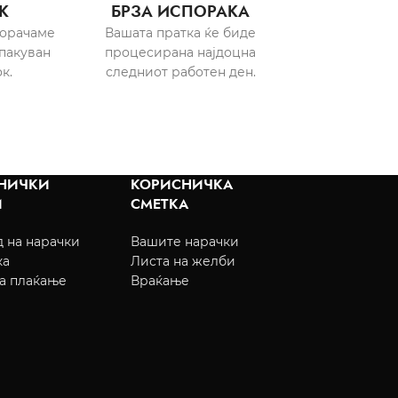
К
БРЗА ИСПОРАКА
порачаме
Вашата пратка ќе биде
пакуван
процесирана најдоцна
к.
следниот работен ден.
НИЧКИ
КОРИСНИЧКА
И
СМЕТКА
 на нарачки
Вашите нарачки
ка
Листа на желби
а плаќање
Враќање