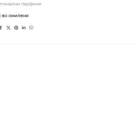
игинални парфеми
ј во омилени