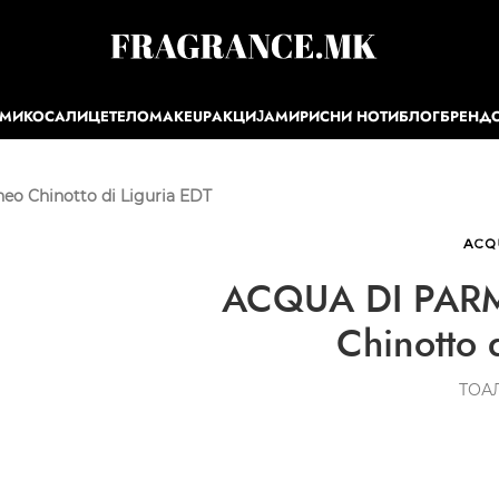
ЕМИ
КОСА
ЛИЦЕ
ТЕЛО
MAKEUP
АКЦИЈА
МИРИСНИ НОТИ
БЛОГ
БРЕНД
o Chinotto di Liguria EDT
ACQUA DI PARM
Chinotto 
ТОА