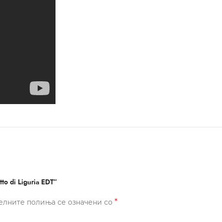
o di Liguria EDT”
*
елните полиња се означени со