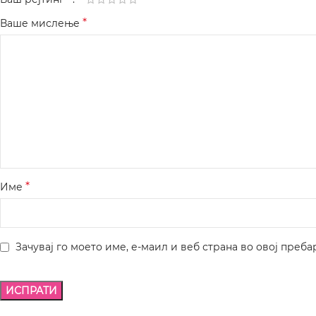
*
Ваше мислење
*
Име
Зачувај го моето име, е-маил и веб страна во овој преба