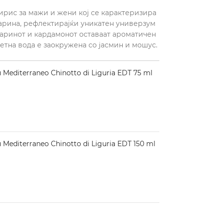
 мирис за мажи и жени кој се карактеризира
арина, рефлектирајќи уникатен универзум
змаринот и кардамонот оставаат ароматичен
летна вода е заокружена со јасмин и мошус.
editerraneo Chinotto di Liguria EDT 75 ml
editerraneo Chinotto di Liguria EDT 150 ml