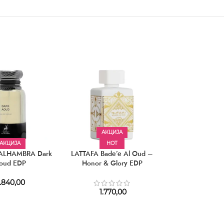
АКЦИЈА
АКЦИЈА
HOT
ALHAMBRA Dark
LATTAFA Bade’e Al Oud –
PINO SILVESTRE
oud EDP
Honor & Glory EDP
EDT
.840,00
1.770,00
870,00
–
1.