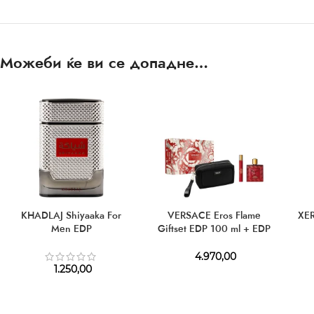
Можеби ќе ви се допадне…
KHADLAJ Shiyaaka For
VERSACE Eros Flame
XER
Men EDP
Giftset EDP 100 ml + EDP
10 ml + Cosmetic Bag
4.970,00
1.250,00