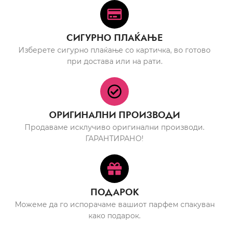
СИГУРНО ПЛАЌАЊЕ
Изберете сигурно плаќање со картичка, во готово
при достава или на рати.
ОРИГИНАЛНИ ПРОИЗВОДИ
Продаваме исклучиво оригинални производи.
ГАРАНТИРАНО!
ПОДАРОК
Можеме да го испорачаме вашиот парфем спакуван
како подарок.