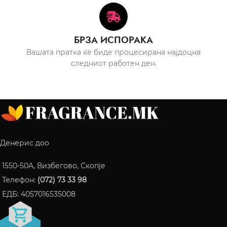
БРЗА ИСПОРАКА
Вашата пратка ќе биде процесирана најдоцна
следниот работен ден.
Денерис доо
1550-50A, Визбегово, Скопје
Телефон:
(072) 73 33 98
ЕДБ: 4057016535008