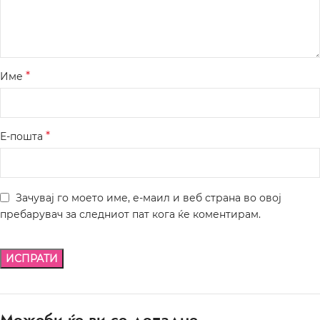
*
Име
*
Е-пошта
Зачувај го моето име, е-маил и веб страна во овој
пребарувач за следниот пат кога ќе коментирам.
Можеби ќе ви се допадне…