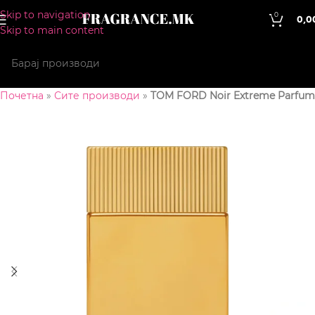
Skip to navigation
0
0,0
Skip to main content
Почетна
»
Сите производи
»
TOM FORD Noir Extreme Parfum