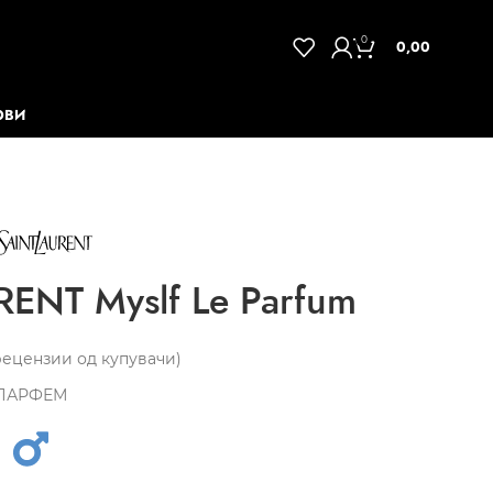
0
0,00
ОВИ
ENT Myslf Le Parfum
ецензии од купувачи)
ПАРФЕМ