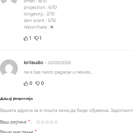
smell : 8/10
projection : 6/10
longevity : 2/10
skin scent : 5/10
repurchase : ❌
1
1
kirilaudio
–
03/03/2026
ne e bas nesto paganje u nesves…
0
0
Додај рецензија
Вашата адреса за е-пошта нема да биде објавена.
Задолжит
*
Ваш рејтинг
*
Ваше мислење