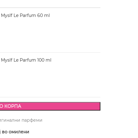
Myslf Le Parfum 60 ml
Myslf Le Parfum 100 ml
О КОРПА
игинални парфеми
ј во омилени