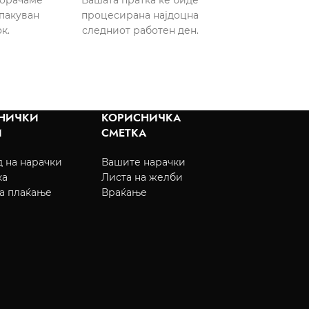
пакуван
процесирана најдоцна
к.
следниот работен ден.
НИЧКИ
КОРИСНИЧКА
И
СМЕТКА
 на нарачки
Вашите нарачки
ка
Листа на желби
а плаќање
Враќање