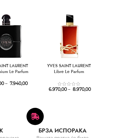
AINT LAURENT
YVES SAINT LAURENT
YVES SAINT LAU
pium Le Parfum
Libre Le Parfum
Parfu
00
–
7.940,00
6.970,00
–
8.970,00
6.140,00
–
7
К
БРЗА ИСПОРАКА
порачаме
Вашата пратка ќе биде