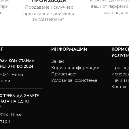
ПРОИЗВОДИ
 при
вашиот парфем с
Продаваме исклучиво
.
како подаро
оригинални производи.
ГАРАНТИРАНО!
Г
ИНФОРМАЦИИ
КОРИС
УСЛУГ
ЕМИ КОИ СТАНАА
За нас
НЕТ ХИТ ВО 2024
Корисни информации
Преглед
Приватност
Испора
/2024
Нема
Услови за користење
Начин н
тари
Контакт
О ТРЕБА ДА ЗНАЕТЕ
TTAFA НА ЕДНО
О
2024
Нема
тари