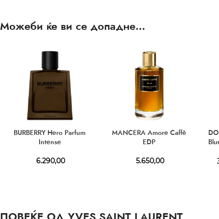
Можеби ќе ви се допадне…
BURBERRY Hero Parfum
MANCERA Amore Caffè
DO
Intense
EDP
Bl
6.290,00
5.650,00
3
ПОВЕЌЕ ОД YVES SAINT LAURENT