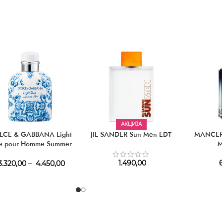
АКЦИЈА
LCE & GABBANA Light
JIL SANDER Sun Men EDT
MANCER
ue pour Homme Summer
M
Vibes EDT
1.490,00
6
.320,00
–
4.450,00