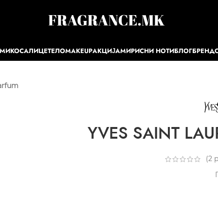
ЕМИ
КОСА
ЛИЦЕ
ТЕЛО
MAKEUP
АКЦИЈА
МИРИСНИ НОТИ
БЛОГ
БРЕНД
arfum
YVES SAINT LAUR
(
2
р