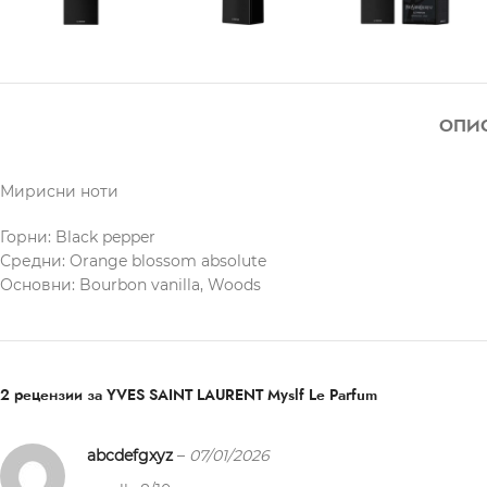
ОПИ
Мирисни ноти
Горни: Black pepper
Средни: Orange blossom absolute
Основни: Bourbon vanilla, Woods
2 рецензии за
YVES SAINT LAURENT Myslf Le Parfum
abcdefgxyz
–
07/01/2026