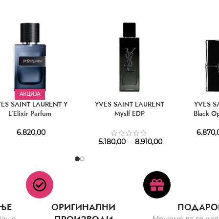
АКЦИЈА
ES SAINT LAURENT Y
YVES SAINT LAURENT
YVES S
L’Elixir Parfum
Myslf EDP
Black O
6.820,00
6.870,
5.180,00
–
8.910,00
ЊЕ
ОРИГИНАЛНИ
ПОДАРО
ќање
Можеме да го ис