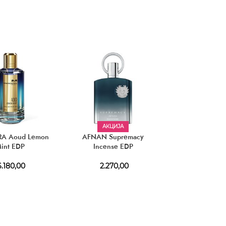
АКЦИЈА
A Aoud Lemon
AFNAN Supremacy
ISSEY MIYAKE l’E
int EDP
Incense EDP
pour Homme Gif
75 ml + Deosti
.180,00
2.270,00
2.880,