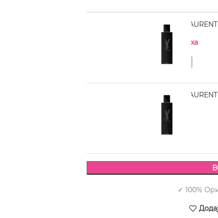
YVES SAINT LAURENT 
Нема на залиха
YVES SAINT LAURENT 
8.240,00
В
✓ 100% Ор
Дода