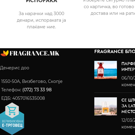
ИСПОРАКА
со картичка, во готово
достава или на рати
За нарачки над 3000
денари, испораката ја
плаќаме ние.
FRAGRANCE БЛО
ПАРФ
Денерис доо
ИНТЕР
06/10
1550-50A, Визбегово, Скопје
комен
Телефон:
(072) 73 33 98
ЕДБ: 4057016535008
СЕ ШТ
ЗА LA
МЕСТ
12/03/
комен