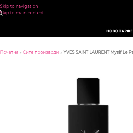
Skip to navigation
Skip to main content
НОВО
ПАРФ
Почетна
»
Сите производи
»
YVES SAINT LAURENT Myslf Le P