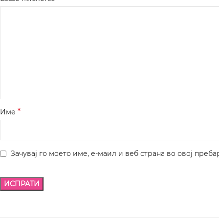
*
Име
Зачувај го моето име, е-маил и веб страна во овој преба