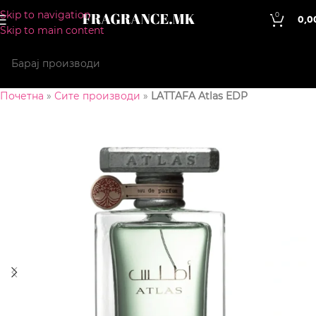
Skip to navigation
0
0,0
Skip to main content
Почетна
»
Сите производи
»
LATTAFA Atlas EDP