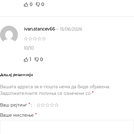
0
0
ivan.stancev66
–
15/06/2026
10/10
1
0
Додај рецензија
Вашата адреса за е-пошта нема да биде објавена.
*
Задолжителните полиња се означени со
*
Ваш рејтинг
*
Ваше мислење