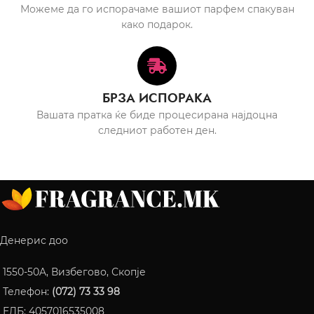
Можеме да го испорачаме вашиот парфем спакуван
како подарок.
БРЗА ИСПОРАКА
Вашата пратка ќе биде процесирана најдоцна
следниот работен ден.
Денерис доо
1550-50A, Визбегово, Скопје
Телефон:
(072) 73 33 98
ЕДБ: 4057016535008