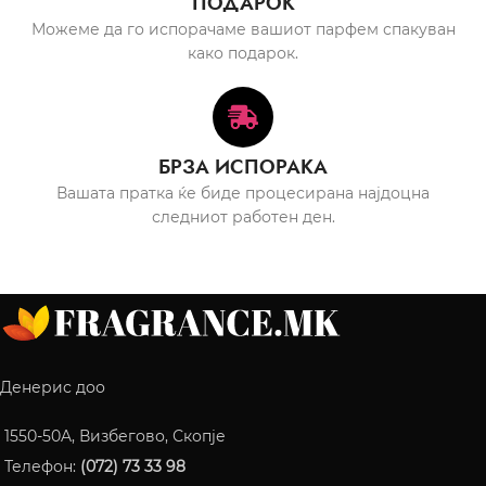
ПОДАРОК
Можеме да го испорачаме вашиот парфем спакуван
како подарок.
БРЗА ИСПОРАКА
Вашата пратка ќе биде процесирана најдоцна
следниот работен ден.
Денерис доо
1550-50A, Визбегово, Скопје
Телефон:
(072) 73 33 98