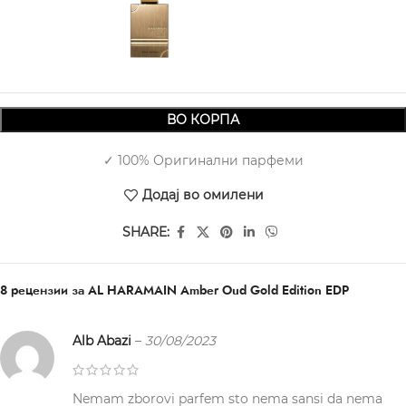
200 ml
4.830,00
ВО КОРПА
✓ 100% Оригинални парфеми
Додај во омилени
SHARE:
8 рецензии за
AL HARAMAIN Amber Oud Gold Edition EDP
Alb Abazi
–
30/08/2023
Nemam zborovi parfem sto nema sansi da nema