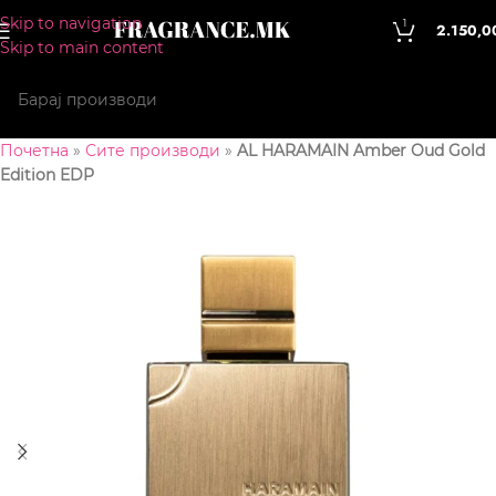
Skip to navigation
1
2.150,0
Skip to main content
Почетна
»
Сите производи
»
AL HARAMAIN Amber Oud Gold
Edition EDP