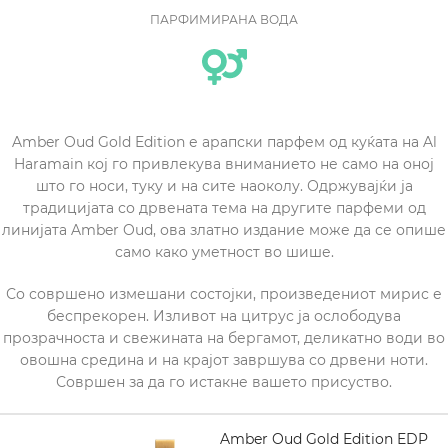
ПАРФИМИРАНА ВОДА
Amber Oud Gold Edition е арапски парфем од куќата на Al
Haramain кој го привлекува вниманието не само на оној
што го носи, туку и на сите наоколу. Одржувајќи ја
традицијата со дрвената тема на другите парфеми од
линијата Amber Oud, ова златно издание може да се опише
само како уметност во шише.
Со совршено измешани состојки, произведениот мирис е
беспрекорен. Изливот на цитрус ја ослободува
прозрачноста и свежината на бергамот, деликатно води во
овошна средина и на крајот завршува со дрвени ноти.
Совршен за да го истакне вашето присуство.
AL HARAMAIN Amber Oud Gold Edition EDP