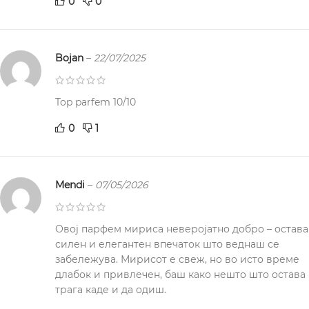
0
0
Bojan
–
22/07/2025
Top parfem 10/10
0
1
Mendi
–
07/05/2026
Овој парфем мириса неверојатно добро – оставa
силен и елегантен впечаток што веднаш се
забележува. Мирисот е свеж, но во исто време
длабок и привлечен, баш како нешто што остава
трага каде и да одиш.