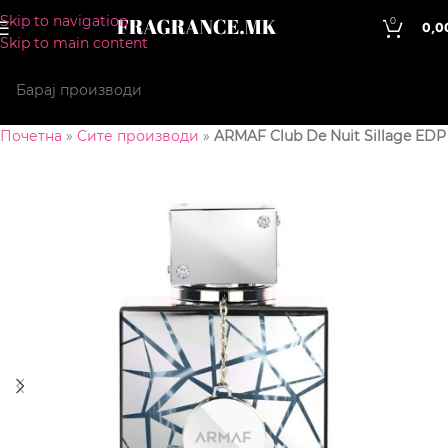
Skip to navigation
0
0,0
Skip to main content
Почетна
»
Сите производи
»
ARMAF Club De Nuit Sillage EDP