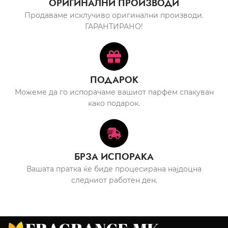
ОРИГИНАЛНИ ПРОИЗВОДИ
Продаваме исклучиво оригинални производи.
ГАРАНТИРАНО!
ПОДАРОК
Можеме да го испорачаме вашиот парфем спакуван
како подарок.
БРЗА ИСПОРАКА
Вашата пратка ќе биде процесирана најдоцна
следниот работен ден.