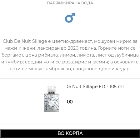
ПАРФИМИРАНА ВОДА
Club De Nuit Sillage е цветно-дрвенест, мошусен мирис за
мажи и жени, лансиран во 2020 година. Горните ноти се
бергамот, црна рибизла, лимон, лимета, лист од љубичица
и ѓумбир; средни ноти се роза, ирис и јасмин; а основните
ноти се мошус, амброксан, сандалово дрво и кедар.
ARMAF Club De Nuit Sillage EDP 105 ml
2.590,00
3.240,00
ВО КОРПА