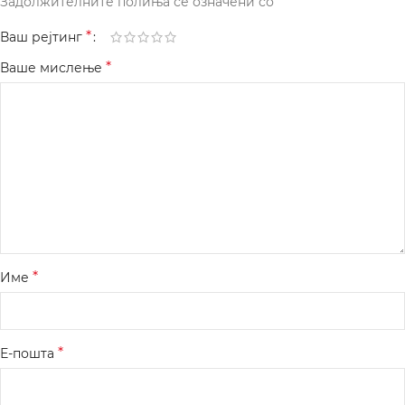
*
Задолжителните полиња се означени со
*
Ваш рејтинг
*
Ваше мислење
*
Име
*
Е-пошта