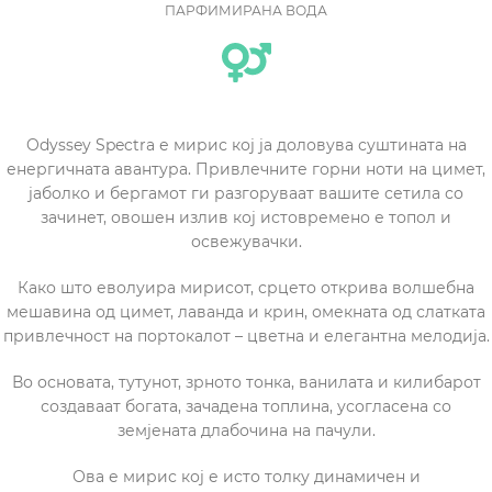
ПАРФИМИРАНА ВОДА
Odyssey Spectra е мирис кој ја доловува суштината на
енергичната авантура. Привлечните горни ноти на цимет,
јаболко и бергамот ги разгоруваат вашите сетила со
зачинет, овошен излив кој истовремено е топол и
освежувачки.
Како што еволуира мирисот, срцето открива волшебна
мешавина од цимет, лаванда и крин, омекната од слатката
привлечност на портокалот – цветна и елегантна мелодија.
Во основата, тутунот, зрното тонка, ванилата и килибарот
создаваат богата, зачадена топлина, усогласена со
земјената длабочина на пачули.
Ова е мирис кој е исто толку динамичен и