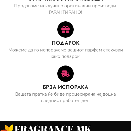
Продаваме исклучиво оригинални производи.
ГАРАНТИРАНО!
ПОДАРОК
Можеме да го испорачаме вашиот парфем спакуван
како подарок.
БРЗА ИСПОРАКА
Вашата пратка ќе биде процесирана најдоцна
следниот работен ден.