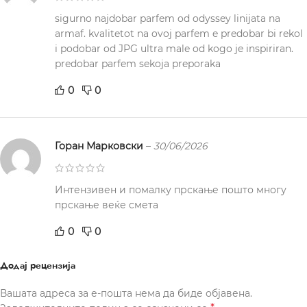
sigurno najdobar parfem od odyssey linijata na
armaf. kvalitetot na ovoj parfem e predobar bi rekol
i podobar od JPG ultra male od kogo je inspiriran.
predobar parfem sekoja preporaka
0
0
Горан Марковски
–
30/06/2026
Интензивен и помалку прскање пошто многу
прскање веќе смета
0
0
Додај рецензија
Вашата адреса за е-пошта нема да биде објавена.