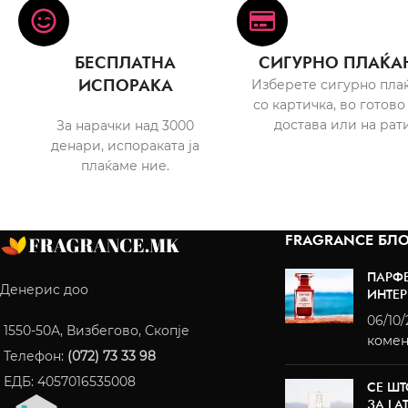
БЕСПЛАТНА
СИГУРНО ПЛАЌА
ИСПОРАКА
Изберете сигурно пла
со картичка, во готово
достава или на рати
За нарачки над 3000
денари, испораката ја
плаќаме ние.
FRAGRANCE БЛО
ПАРФ
Денерис доо
ИНТЕР
06/10
1550-50A, Визбегово, Скопје
комен
Телефон:
(072) 73 33 98
ЕДБ: 4057016535008
СЕ ШТ
ЗА LA