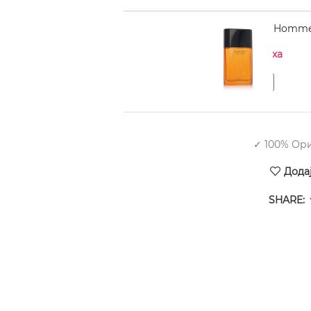
AZZARO pour Homme L
Нема на залиха
✓ 100% Ор
Дода
SHARE: