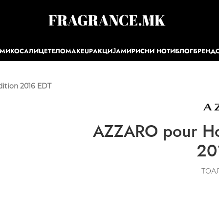
ЕМИ
КОСА
ЛИЦЕ
ТЕЛО
MAKEUP
АКЦИЈА
МИРИСНИ НОТИ
БЛОГ
БРЕНД
ition 2016 EDT
AZZARO pour Ho
20
ТОА