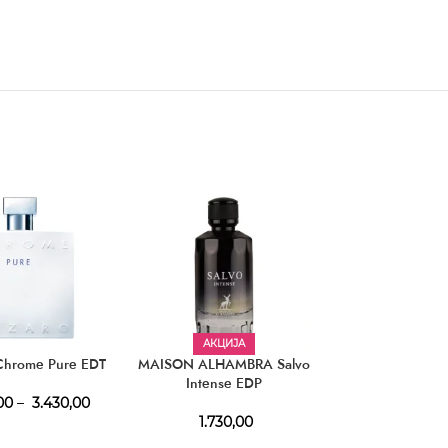
АКЦИЈА
hrome Pure EDT
MAISON ALHAMBRA Salvo
TRUSSARDI Uo
Intense EDP
EDT
00
–
3.430,00
1.730,00
3.550,00
–
4