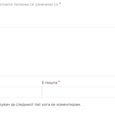
*
елните полиња се означени со
*
Е-пошта
рувач за следниот пат кога ќе коментирам.