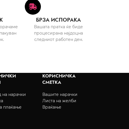
К
БРЗА ИСПОРАКА
порачаме
Вашата пратка ќе биде
пакуван
процесирана најдоцна
к.
следниот работен ден.
НИЧКИ
КОРИСНИЧКА
И
СМЕТКА
 на нарачки
Вашите нарачки
ка
Листа на желби
а плаќање
Враќање