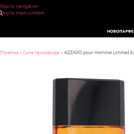
Skip to navigation
Skip to main content
НОВО
ПАРФ
Почетна
»
Сите производи
»
AZZARO pour Homme Limited Ed