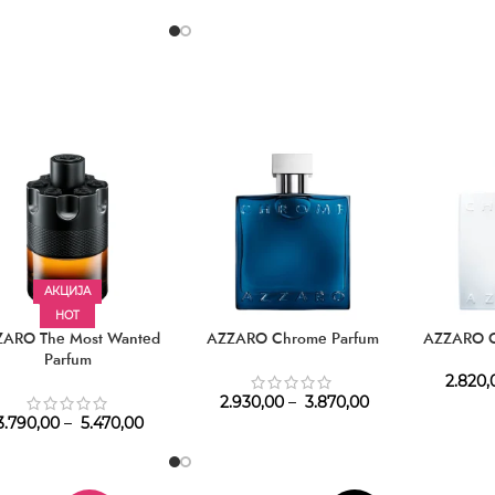
АКЦИЈА
HOT
ZARO The Most Wanted
AZZARO Chrome Parfum
AZZARO C
Parfum
2.820,
2.930,00
–
3.870,00
.790,00
–
5.470,00