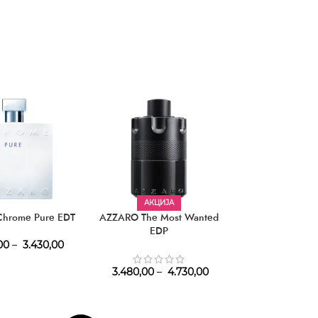
АКЦИЈА
hrome Pure EDT
AZZARO The Most Wanted
AZZARO Chrom
EDP
2015 E
00
–
3.430,00
2.970,
3.480,00
–
4.730,00