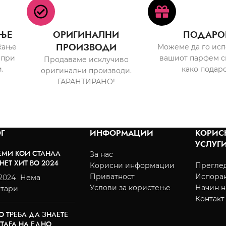
ЊЕ
ОРИГИНАЛНИ
ПОДАРО
ПРОИЗВОДИ
ќање
Можеме да го ис
 при
вашиот парфем с
Продаваме исклучиво
.
како подаро
оригинални производи.
ГАРАНТИРАНО!
Г
ИНФОРМАЦИИ
КОРИС
УСЛУГ
ЕМИ КОИ СТАНАА
За нас
НЕТ ХИТ ВО 2024
Корисни информации
Преглед
Приватност
Испора
/2024
Нема
Услови за користење
Начин н
тари
Контакт
О ТРЕБА ДА ЗНАЕТЕ
TTAFA НА ЕДНО