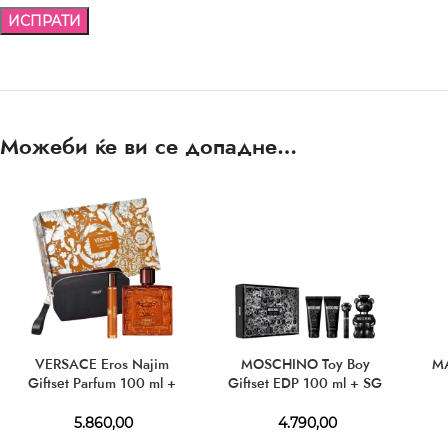
Можеби ќе ви се допадне…
VERSACE Eros Najim
MOSCHINO Toy Boy
M
Giftset Parfum 100 ml +
Giftset EDP 100 ml + SG
Parfum 10 ml
100 ml + BL 100 ml + EDP
10 ml
5.860,00
4.790,00