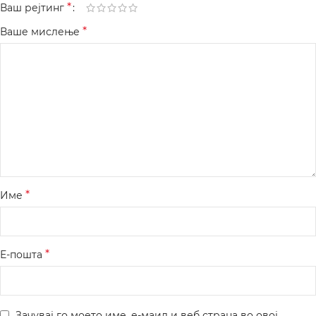
*
Ваш рејтинг
*
Ваше мислење
*
Име
*
Е-пошта
Зачувај го моето име, е-маил и веб страна во овој