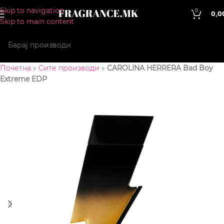
Skip to navigation
0
0,0
Skip to main content
Почетна
»
Сите производи
»
CAROLINA HERRERA Bad Boy
Extreme EDP