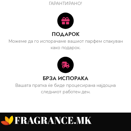
ГАРАНТИРАНО!
ПОДАРОК
Можеме да го испорачаме вашиот парфем спакуван
како подарок.
БРЗА ИСПОРАКА
Вашата пратка ќе биде процесирана најдоцна
следниот работен ден.