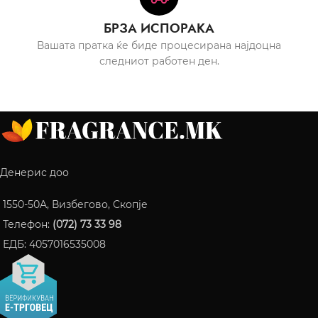
БРЗА ИСПОРАКА
Вашата пратка ќе биде процесирана најдоцна
следниот работен ден.
Денерис доо
1550-50A, Визбегово, Скопје
Телефон:
(072) 73 33 98
ЕДБ: 4057016535008