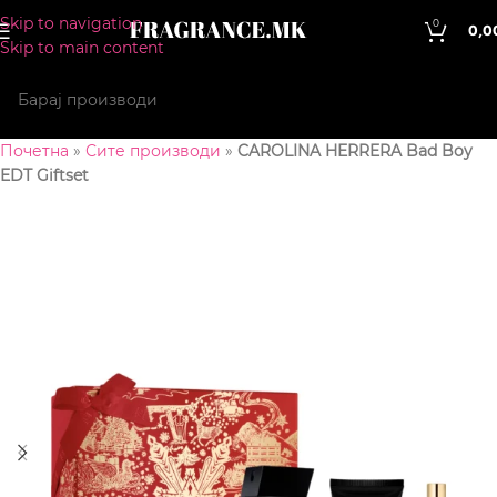
Skip to navigation
0
0,0
Skip to main content
Почетна
»
Сите производи
»
CAROLINA HERRERA Bad Boy
EDT Giftset