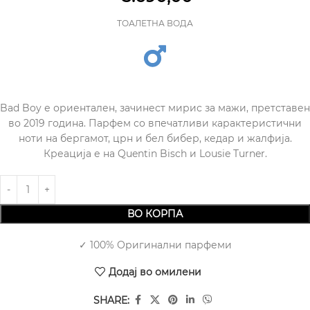
ТОАЛЕТНА ВОДА
Bad Boy е ориентален, зачинест мирис за мажи, претставен
во 2019 година. Парфем со впечатливи карактеристични
ноти на бергамот, црн и бел бибер, кедар и жалфија.
Креација е на Quentin Bisch и Lousie Turner.
ВО КОРПА
✓ 100% Оригинални парфеми
Додај во омилени
SHARE: