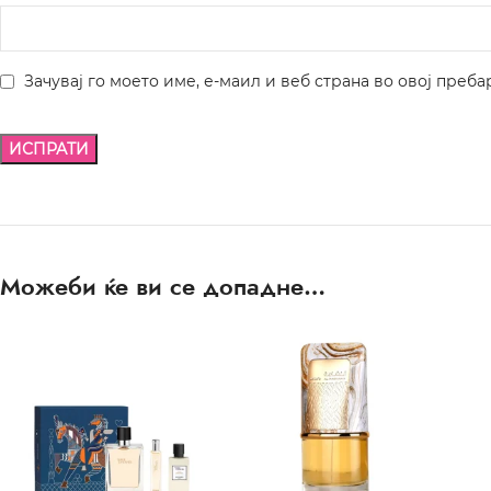
Зачувај го моето име, е-маил и веб страна во овој преба
Можеби ќе ви се допадне…