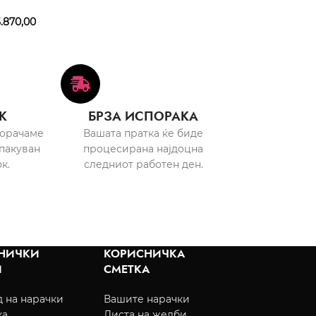
.870,00
К
БРЗА ИСПОРАКА
порачаме
Вашата пратка ќе биде
пакуван
процесирана најдоцна
к.
следниот работен ден.
НИЧКИ
КОРИСНИЧКА
И
СМЕТКА
 на нарачки
Вашите нарачки
ка
Листа на желби