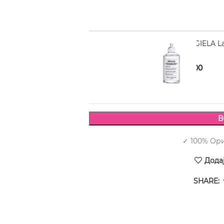
MAISON MARGIELA La
6.170,00
7.220,00
В
✓ 100% Ор
Дода
SHARE: