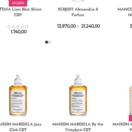
АКЦИЈА
TTAFA Liam Blue Shine
XERJOFF Alexandria II
MANCE
EDP
Parfum
N
13.970,00
–
21.240,00
5
1.740,00
ISON MARGIELA Jazz
MAISON MARGIELA By the
MAISON M
Club EDT
Fireplace EDT
W