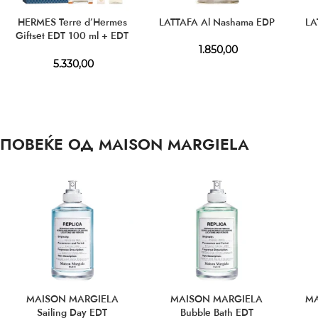
HERMES Terre d’Hermes
LATTAFA Al Nashama EDP
LA
Giftset EDT 100 ml + EDT
15 ml + AS 40 ml
1.850,00
5.330,00
ПОВЕЌЕ ОД MAISON MARGIELA
MAISON MARGIELA
MAISON MARGIELA
MA
Sailing Day EDT
Bubble Bath EDT