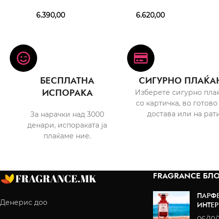
6.390,00
6.620,00
БЕСПЛАТНА
СИГУРНО ПЛАЌА
ИСПОРАКА
Изберете сигурно пла
со картичка, во готово
достава или на рати
За нарачки над 3000
денари, испораката ја
плаќаме ние.
FRAGRANCE БЛО
ПАРФ
Денерис доо
ИНТЕР
06/10