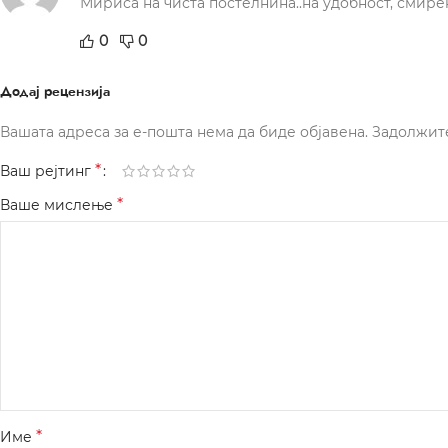
Мириса на чиста постелнина..на удобност, смир
0
0
Додај рецензија
Вашата адреса за е-пошта нема да биде објавена.
Задолжит
*
Ваш рејтинг
*
Ваше мислење
*
Име