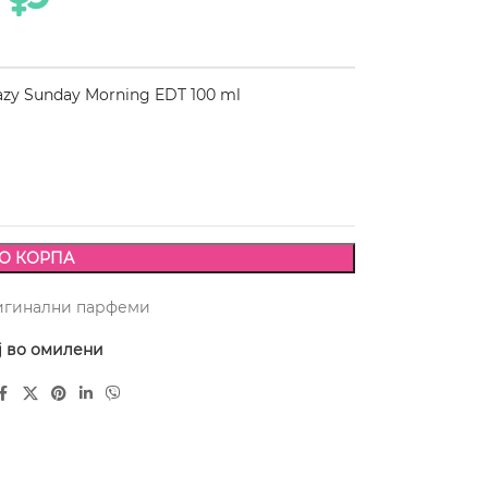
zy Sunday Morning EDT 100 ml
О КОРПА
игинални парфеми
ј во омилени