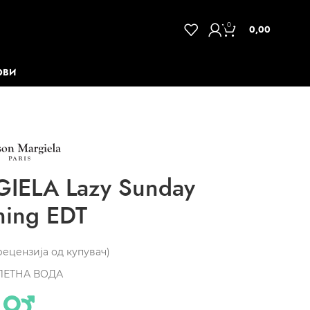
0
0,00
ОВИ
ELA Lazy Sunday
ning EDT
ецензија од купувач)
ЛЕТНА ВОДА