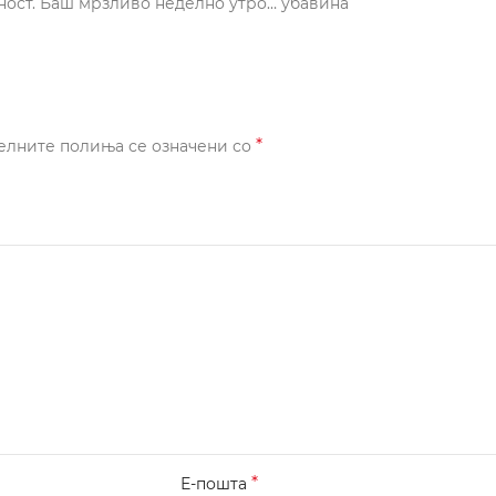
еност. Баш мрзливо неделно утро… убавина
*
елните полиња се означени со
*
Е-пошта