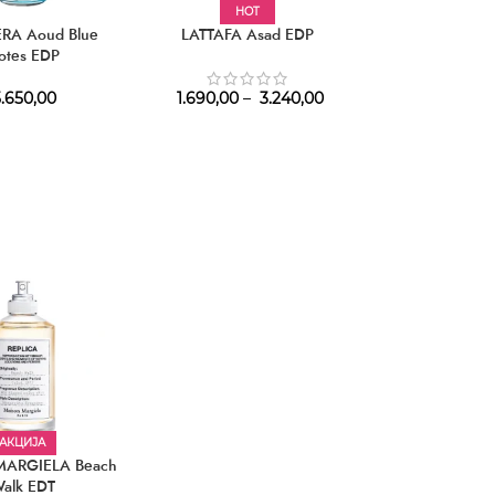
HOT
АКЦИЈ
RA Aoud Blue
LATTAFA Asad EDP
AFNAN Suprema
otes EDP
EDP
.650,00
1.690,00
–
3.240,00
3.360,00
–
3
АКЦИЈА
ARGIELA Beach
alk EDT