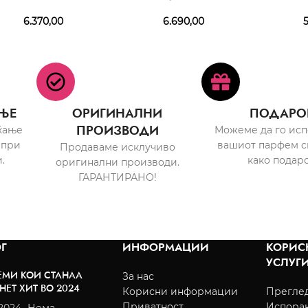
6.370,00
6.690,00
5
ЊЕ
ОРИГИНАЛНИ
ПОДАРО
ПРОИЗВОДИ
ќање
Можеме да го ис
 при
вашиот парфем с
Продаваме исклучиво
.
како подаро
оригинални производи.
ГАРАНТИРАНО!
Г
ИНФОРМАЦИИ
КОРИС
УСЛУГ
ЕМИ КОИ СТАНАА
За нас
НЕТ ХИТ ВО 2024
Корисни информации
Преглед
Приватност
Испора
/2024
Нема