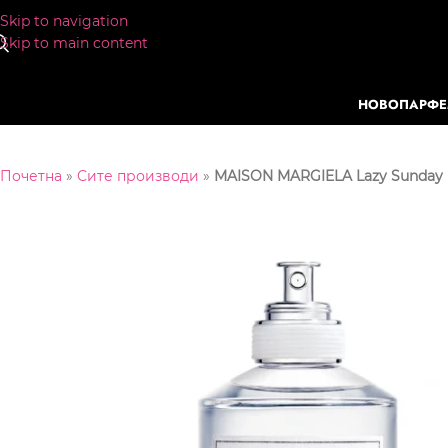
Skip to navigation
Skip to main content
НОВО
ПАРФ
Почетна
»
Сите производи
»
MAISON MARGIELA Lazy Sunday