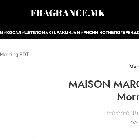
ЕМИ
КОСА
ЛИЦЕ
ТЕЛО
MAKEUP
АКЦИЈА
МИРИСНИ НОТИ
БЛОГ
БРЕНД
 Morning EDT
MAISON MARGI
Mor
(
1
р
ТОА