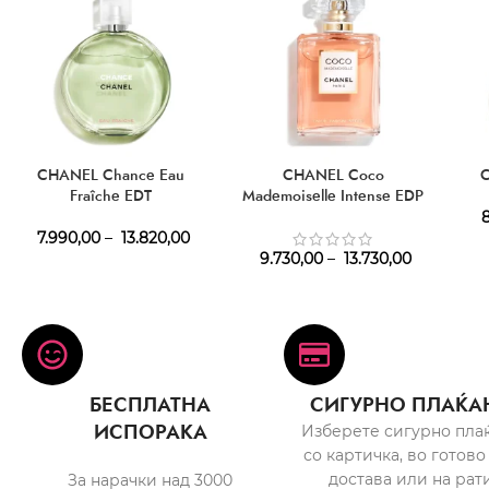
CHANEL Chance Eau
CHANEL Coco
Fraîche EDT
Mademoiselle Intense EDP
8
7.990,00
–
13.820,00
9.730,00
–
13.730,00
БЕСПЛАТНА
СИГУРНО ПЛАЌА
ИСПОРАКА
Изберете сигурно пла
со картичка, во готово
достава или на рати
За нарачки над 3000