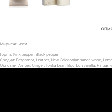
ОПИ
Мирисни ноти
Горни: Pink pepper, Black pepper
Средни: Bergamot, Leather, New Caledonian sandalwood, Lem
Основни: Amber, Ginger, Tonka bean, Bourbon vanilla, Haitian