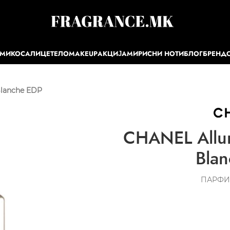
ЕМИ
КОСА
ЛИЦЕ
ТЕЛО
MAKEUP
АКЦИЈА
МИРИСНИ НОТИ
БЛОГ
БРЕНД
Blanche EDP
CHANEL Allu
Bla
ПАРФИ