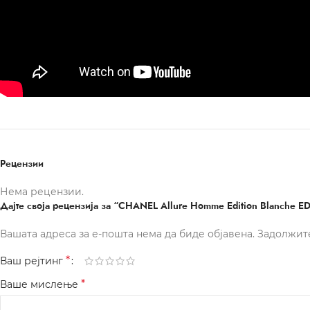
Рецензии
Нема рецензии.
Дајте своја рецензија за “CHANEL Allure Homme Edition Blanche E
Вашата адреса за е-пошта нема да биде објавена.
Задолжит
*
Ваш рејтинг
*
Ваше мислење