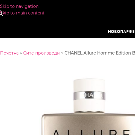
Skip to navigation
Skip to main content
НОВО
ПАРФ
Почетна
»
Сите производи
»
CHANEL Allure Homme Edition 