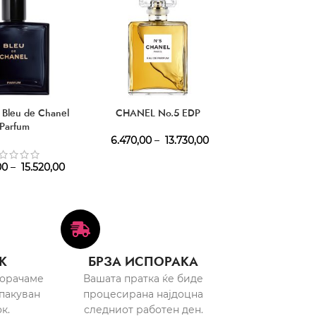
HOT
Bleu de Chanel
CHANEL No.5 EDP
CHANEL Bleu d
Parfum
EDP
6.470,00
–
13.730,00
00
–
15.520,00
7.970,00
–
14
К
БРЗА ИСПОРАКА
порачаме
Вашата пратка ќе биде
пакуван
процесирана најдоцна
к.
следниот работен ден.