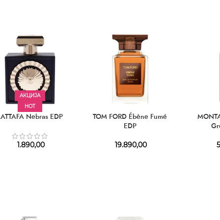
АКЦИЈА
HOT
LATTAFA Nebras EDP
TOM FORD Ébène Fumé
MONTA
EDP
Gr
1.890,00
19.890,00
5