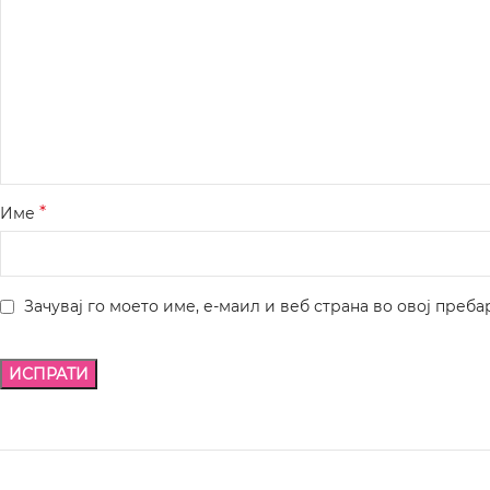
*
Име
Зачувај го моето име, е-маил и веб страна во овој преба