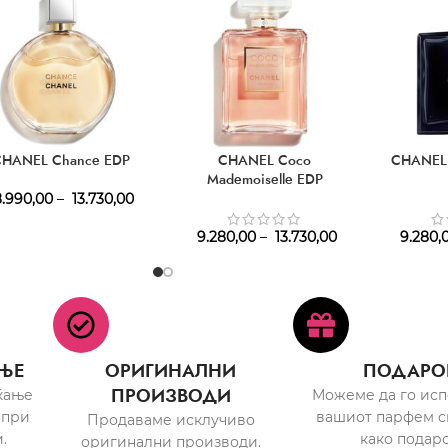
CHANEL Chance EDP
CHANEL Coco
CHANEL 
Mademoiselle EDP
.990,00
–
13.730,00
9.280,00
–
13.730,00
9.280,
ЊЕ
ОРИГИНАЛНИ
ПОДАРО
ПРОИЗВОДИ
ќање
Можеме да го ис
 при
вашиот парфем с
Продаваме исклучиво
.
како подаро
оригинални производи.