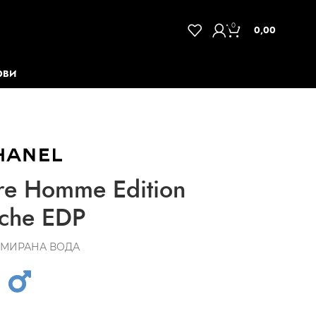
0
0,00
ОВИ
re Homme Edition
nche EDP
МИРАНА ВОДА