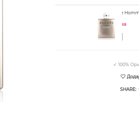
CHANEL Allure Homme
Нема на залиха
✓ 100% Ор
Дода
SHARE: