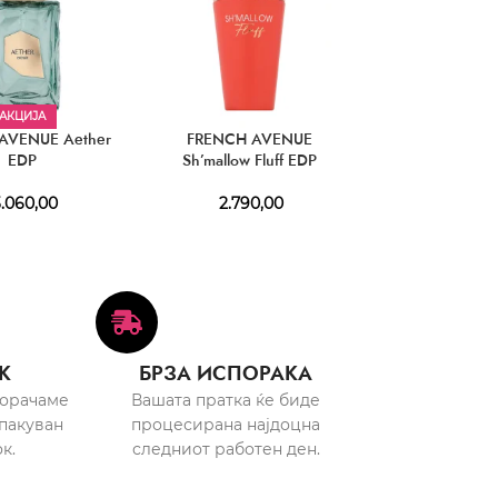
АКЦИЈА
АКЦИЈ
AVENUE Aether
FRENCH AVENUE
FRENCH AVENU
EDP
Sh’mallow Fluff EDP
Aoud E
.060,00
2.790,00
2.370,
К
БРЗА ИСПОРАКА
порачаме
Вашата пратка ќе биде
пакуван
процесирана најдоцна
к.
следниот работен ден.