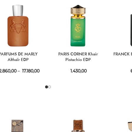
PARFUMS DE MARLY
PARIS CORNER Khair
FRANCK 
Althaïr EDP
Pistachio EDP
2.860,00
–
17.180,00
1.430,00
6