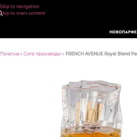
Skip to navigation
Skip to main content
НОВО
ПАРФ
Почетна
»
Сите производи
»
FRENCH AVENUE Royal Blend P