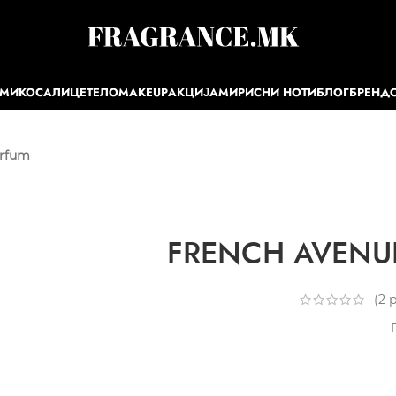
ЕМИ
КОСА
ЛИЦЕ
ТЕЛО
MAKEUP
АКЦИЈА
МИРИСНИ НОТИ
БЛОГ
БРЕНД
arfum
FRENCH AVENUE 
(
2
р