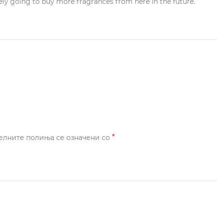
ely going to buy more fragrances from here in the future.
*
елните полиња се означени со