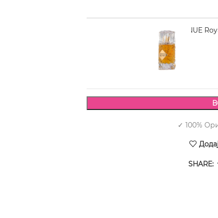
FRENCH AVENUE Royal
2.450,00
В
✓ 100% Ор
Дода
SHARE: