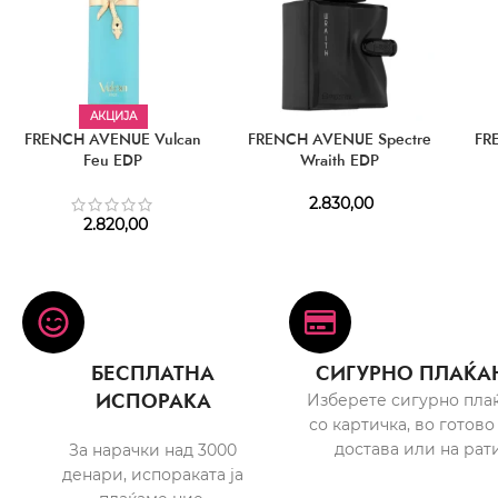
АКЦИЈА
FRENCH AVENUE Vulcan
FRENCH AVENUE Spectre
FR
Feu EDP
Wraith EDP
2.830,00
2.820,00
БЕСПЛАТНА
СИГУРНО ПЛАЌА
ИСПОРАКА
Изберете сигурно пла
со картичка, во готово
достава или на рати
За нарачки над 3000
денари, испораката ја