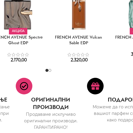
АКЦИЈА
ENCH AVENUE Spectre
FRENCH AVENUE Vulcan
FRENCH 
Ghost EDP
Sable EDP
3
2.170,00
2.320,00
ЊЕ
ОРИГИНАЛНИ
ПОДАРО
ПРОИЗВОДИ
ќање
Можеме да го ис
 при
вашиот парфем с
Продаваме исклучиво
.
како подаро
оригинални производи.
ГАРАНТИРАНО!