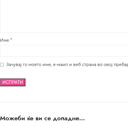
*
Име
Зачувај го моето име, е-маил и веб страна во овој преба
Можеби ќе ви се допадне…