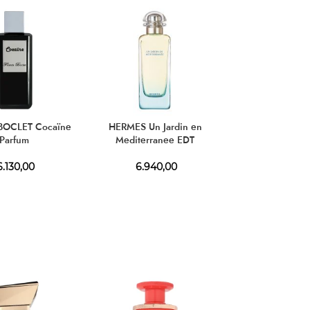
HOT
BOCLET Cocaïne
HERMES Un Jardin en
JEAN PAUL GAU
Parfum
Mediterranee EDT
Male Le P
.130,00
6.940,00
5.340,00
–
8