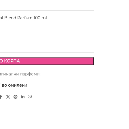
 Blend Parfum 100 ml
О КОРПА
игинални парфеми
ј во омилени