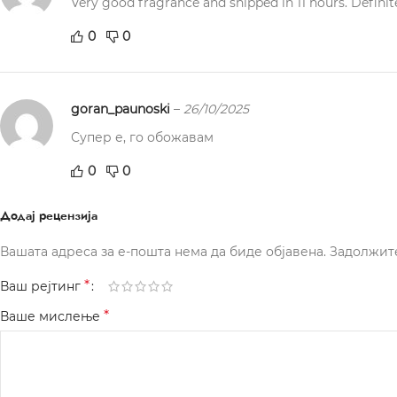
Very good fragrance and shipped in 11 hours. Definit
0
0
goran_paunoski
–
26/10/2025
Супер е, го обожавам
0
0
Додај рецензија
Вашата адреса за е-пошта нема да биде објавена.
Задолжит
*
Ваш рејтинг
*
Ваше мислење