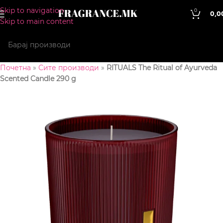
Skip to navigation
0
0,0
Skip to main content
Почетна
»
Сите производи
»
RITUALS The Ritual of Ayurveda
Scented Candle 290 g