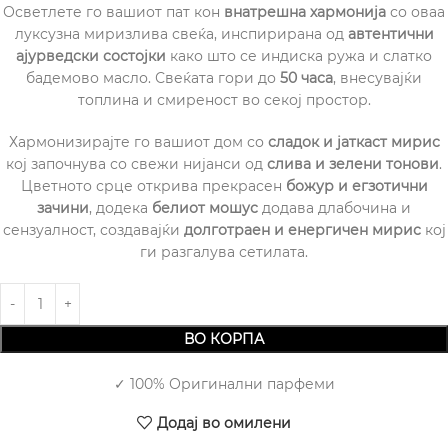
Осветлете го вашиот пат кон
внатрешна хармонија
со оваа
луксузна миризлива свеќа, инспирирана од
автентични
ајурведски состојки
како што се индиска ружа и слатко
бадемово масло. Свеќата гори до
50 часа
, внесувајќи
топлина и смиреност во секој простор.
Хармонизирајте го вашиот дом со
сладок и јаткаст мирис
кој започнува со свежи нијанси од
слива и зелени тонови
.
Цветното срце открива прекрасен
божур и егзотични
зачини
, додека
белиот мошус
додава длабочина и
сензуалност, создавајќи
долготраен и енергичен мирис
кој
ги разгалува сетилата.
ВО КОРПА
✓ 100% Оригинални парфеми
Додај во омилени