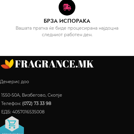
БРЗА ИСПОРАКА
Вашата пратка ќе биде процесирана најдоцна
следниот работен ден.
Денерис доо
1550-50A, Визбегово, Скопје
Телефон:
(072) 73 33 98
ЕДБ: 4057016535008