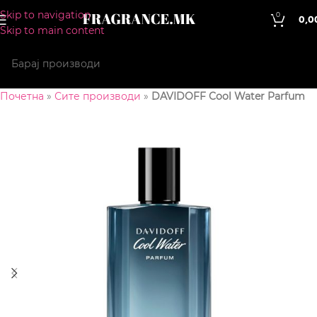
Skip to navigation
0
0,0
Skip to main content
Почетна
»
Сите производи
»
DAVIDOFF Cool Water Parfum