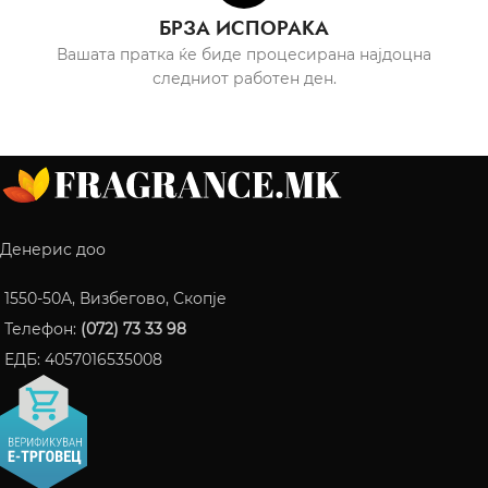
БРЗА ИСПОРАКА
Вашата пратка ќе биде процесирана најдоцна
следниот работен ден.
Денерис доо
1550-50A, Визбегово, Скопје
Телефон:
(072) 73 33 98
ЕДБ: 4057016535008