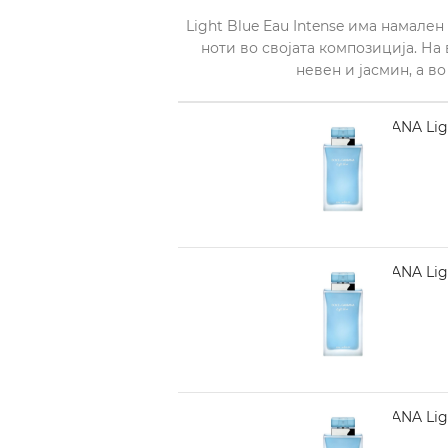
Light Blue Eau Intense има намале
ноти во својата композиција. На
невен и јасмин, а в
DOLCE GABBANA Light
2.250,00
DOLCE GABBANA Light
3.370,00
DOLCE GABBANA Light