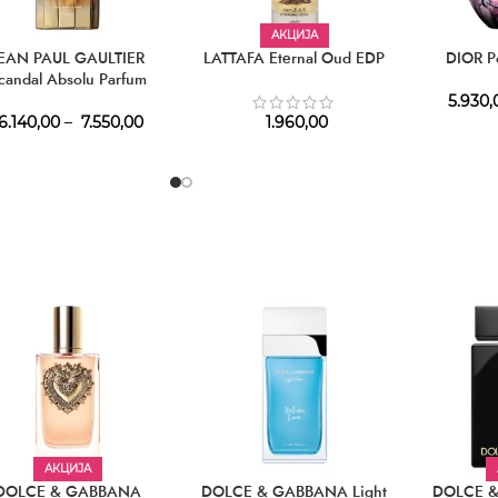
АКЦИЈА
JEAN PAUL GAULTIER
LATTAFA Eternal Oud EDP
DIOR P
candal Absolu Parfum
5.930,
6.140,00
–
7.550,00
1.960,00
АКЦИЈА
DOLCE & GABBANA
DOLCE & GABBANA Light
DOLCE &