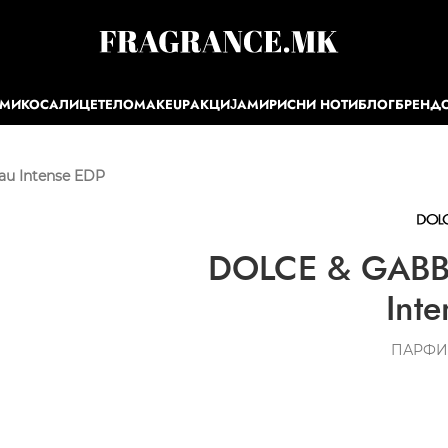
ЕМИ
КОСА
ЛИЦЕ
ТЕЛО
MAKEUP
АКЦИЈА
МИРИСНИ НОТИ
БЛОГ
БРЕНД
au Intense EDP
DOLCE & GABBA
Int
ПАРФИ