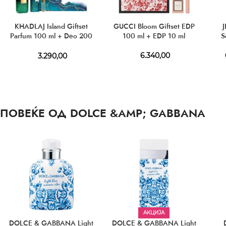
KHADLAJ Island Giftset
GUCCI Bloom Giftset EDP
Parfum 100 ml + Deo 200
100 ml + EDP 10 ml
S
ml + Mini 8 ml
6.340,00
3.290,00
ПОВЕЌЕ ОД DOLCE &AMP; GABBANA
АКЦИЈА
DOLCE & GABBANA Light
DOLCE & GABBANA Light