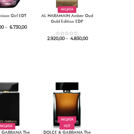
АКЦИЈА
АКЦИЈ
oison Girl EDT
AL HARAMAIN Amber Oud
ELIZABETH 
Gold Edition EDP
Sunflower
00
–
6.730,00
2.920,00
–
4.830,00
760,00
–
1.
АКЦИЈА
АКЦИЈА
HOT
 GABBANA The
DOLCE & GABBANA The
DOLCE & GAB