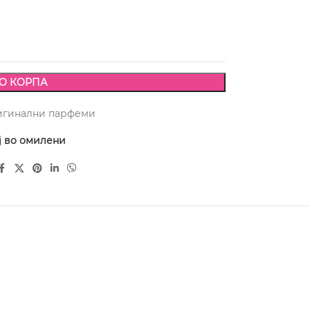
О КОРПА
игинални парфеми
ј во омилени