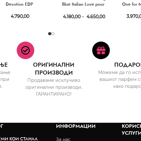
Devotion EDP
Blue Italian Love pour
One for 
Femme EDT
4.790,00
3.970,
4.180,00
–
4.650,00
ЊЕ
ОРИГИНАЛНИ
ПОДАРО
ПРОИЗВОДИ
ќање
Можеме да го ис
 при
вашиот парфем с
Продаваме исклучиво
.
како подаро
оригинални производи.
ГАРАНТИРАНО!
Г
ИНФОРМАЦИИ
КОРИС
УСЛУГ
ЕМИ КОИ СТАНАА
За нас