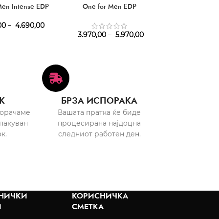
Men Intense EDP
One for Men EDP
One E
00
–
4.690,00
3.250,00
–
4
3.970,00
–
5.970,00
К
БРЗА ИСПОРАКА
порачаме
Вашата пратка ќе биде
пакуван
процесирана најдоцна
к.
следниот работен ден.
НИЧКИ
КОРИСНИЧКА
И
СМЕТКА