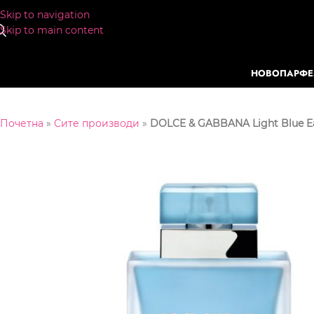
Skip to navigation
Skip to main content
НОВО
ПАРФ
Почетна
»
Сите производи
»
DOLCE & GABBANA Light Blue E