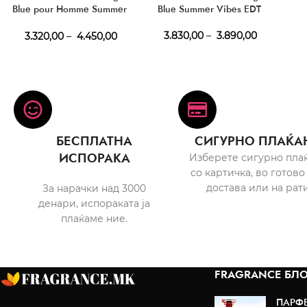
Blue pour Homme Summer
Blue Summer Vibes EDT
Vibes EDT
3.830,00
–
3.890,00
3.320,00
–
4.450,00
БЕСПЛАТНА
СИГУРНО ПЛАЌА
ИСПОРАКА
Изберете сигурно пла
со картичка, во готово
достава или на рати
За нарачки над 3000
денари, испораката ја
плаќаме ние.
FRAGRANCE БЛО
ПАРФ