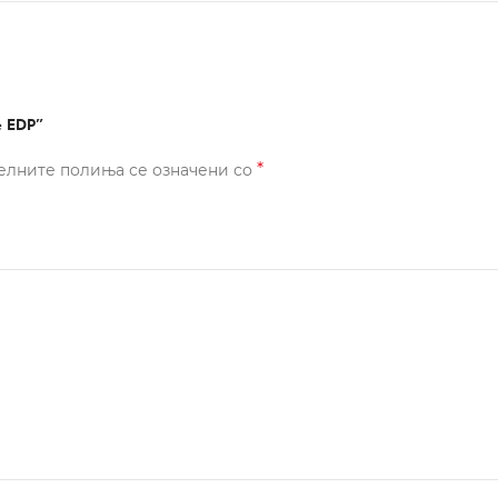
e EDP”
*
елните полиња се означени со