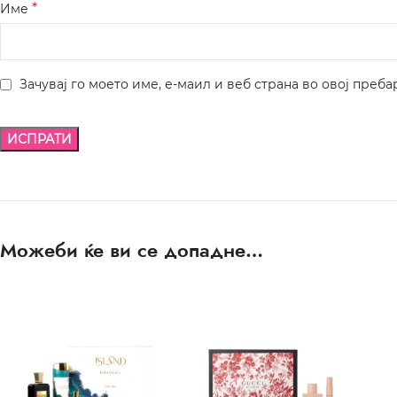
*
Име
Зачувај го моето име, е-маил и веб страна во овој преба
Можеби ќе ви се допадне…