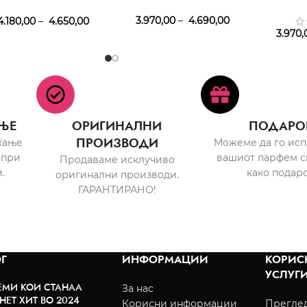
Femme EDT
3.970,00
–
4.690,00
.180,00
–
4.650,00
3.970,
ЊЕ
ОРИГИНАЛНИ
ПОДАРО
ПРОИЗВОДИ
ќање
Можеме да го ис
 при
вашиот парфем с
Продаваме исклучиво
.
како подаро
оригинални производи.
ГАРАНТИРАНО!
Г
ИНФОРМАЦИИ
КОРИС
УСЛУГ
ЕМИ КОИ СТАНАА
За нас
НЕТ ХИТ ВО 2024
Корисни информации
Преглед