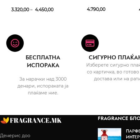
Vibes EDT
4.790,00
3.320,00
–
4.450,00
4
БЕСПЛАТНА
СИГУРНО ПЛАЌА
ИСПОРАКА
Изберете сигурно пла
со картичка, во готово
достава или на рати
За нарачки над 3000
денари, испораката ја
плаќаме ние.
FRAGRANCE БЛО
ПАРФ
Денерис доо
ИНТЕР