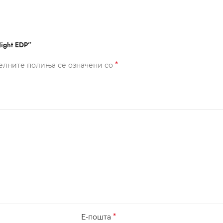
ight EDP”
*
елните полиња се означени со
*
Е-пошта