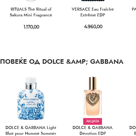
RITUALS The Ritual of
VERSACE Eau Fraîche
P
Sakura Mini Fragrance
Extrême EDP
Sticks 70 ml
4.960,00
1.170,00
ПОВЕЌЕ ОД DOLCE &AMP; GABBANA
АКЦИЈА
DOLCE & GABBANA Light
DOLCE & GABBANA
DO
Blue pour Homme Summer
Devotion EDP
B