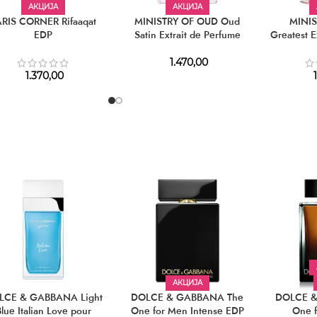
АКЦИЈА
АКЦИЈА
ARIS CORNER Rifaaqat
MINISTRY OF OUD Oud
MINI
EDP
Satin Extrait de Perfume
Greatest E
1.470,00
1.370,00
1
АКЦИЈА
LCE & GABBANA Light
DOLCE & GABBANA The
DOLCE &
lue Italian Love pour
One for Men Intense EDP
One 