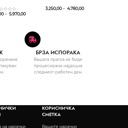
3.250,00
–
4.780,00
00
–
5.970,00
3.310,00
–
4
К
БРЗА ИСПОРАКА
порачаме
Вашата пратка ќе биде
пакуван
процесирана најдоцна
к.
следниот работен ден.
НИЧКИ
КОРИСНИЧКА
И
СМЕТКА
 на нарачки
Вашите нарачки