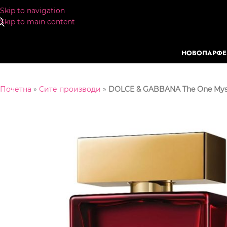
Skip to navigation
Skip to main content
НОВО
ПАРФ
Почетна
»
Сите производи
»
DOLCE & GABBANA The One Myst