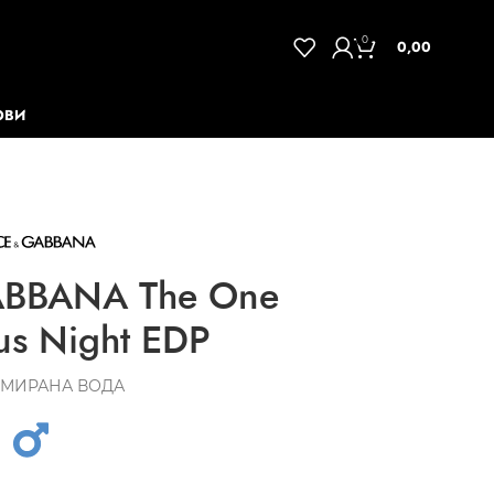
0
0,00
ОВИ
BBANA The One
us Night EDP
МИРАНА ВОДА