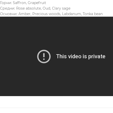
Горни: Saffron, Grapefruit
Средни: Rose absolute, Oud, Clary sage
Основни: Amber, Precious woods, Labdanum, Tonka bean