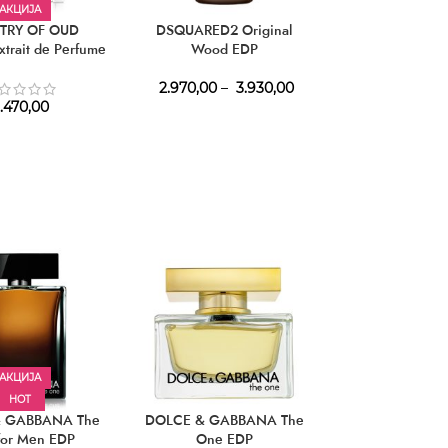
АКЦИЈА
STRY OF OUD
DSQUARED2 Original
MANCERA Soleil
xtrait de Perfume
Wood EDP
EDP
2.970,00
–
3.930,00
5.540,
.470,00
АКЦИЈА
HOT
АКЦИЈ
 GABBANA The
DOLCE & GABBANA The
DOLCE & GABB
for Men EDP
One EDP
Homme 