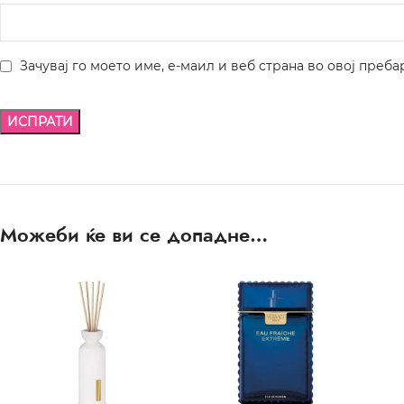
Зачувај го моето име, е-маил и веб страна во овој преба
Можеби ќе ви се допадне…