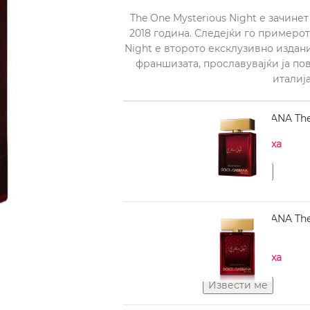
The One Mysterious Night е зачин
2018 година. Следејќи го примерот 
Night е второто ексклузивно издан
франшизата, прославувајќи ја по
италиј
DOLCE GABBANA The 
Нема на залиха
DOLCE GABBANA The O
100 ml
Нема на залиха