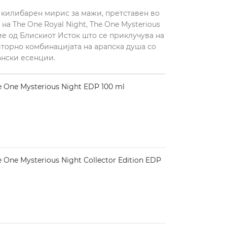
ет килибарен мирис за мажи, претставен во
на The One Royal Night, The One Mysterious
ие од Блискиот Исток што се приклучува на
вторно комбинацијата на арапска душа со
ански есенции.
One Mysterious Night EDP 100 ml
ne Mysterious Night Collector Edition EDP