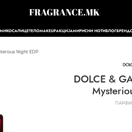
ЕМИ
КОСА
ЛИЦЕ
ТЕЛО
MAKEUP
АКЦИЈА
МИРИСНИ НОТИ
БЛОГ
БРЕНД
erious Night EDP
DOLCE & GA
Mysterio
ПАРФИ