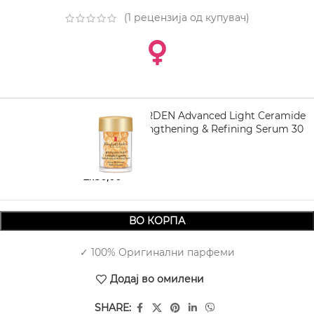
(
1
рецензија од купувач)
ELIZABETH ARDEN Advanced Light Ceramide
Capsules Strengthening & Refining Serum 30
pcs
2.130,00
ВО КОРПА
✓ 100% Оригинални парфеми
Додај во омилени
SHARE: