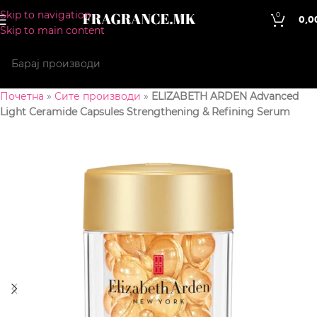
Skip to navigation
0
0,0
Skip to main content
Почетна
»
Сите производи
»
ELIZABETH ARDEN Advanced
Light Ceramide Capsules Strengthening & Refining Serum