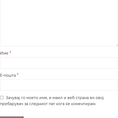
*
Име
*
Е-пошта
Зачувај го моето име, е-маил и веб страна во овој
пребарувач за следниот пат кога ќе коментирам.