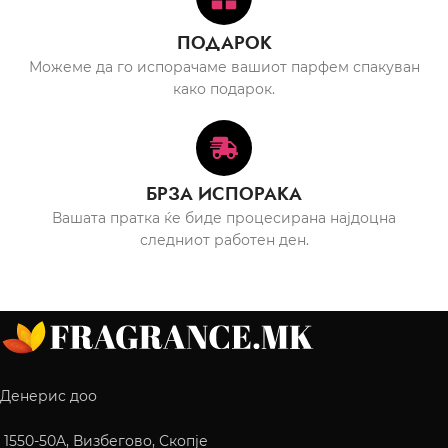
ПОДАРОК
Можеме да го испорачаме вашиот парфем спакуван
како подарок.
БРЗА ИСПОРАКА
Вашата пратка ќе биде процесирана најдоцна
следниот работен ден.
Денерис доо
1550-50A, Визбегово, Скопје