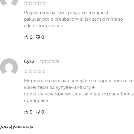
Prejak miris na rozi i pregolema trajnost,
pakuvanjeto e preubavo 🫶🏼 jak zenski miris so
eden zbor preubav
0
0
Сузи
–
13/11/2025
Мирисот го нарачав водејќи се според описот и
коментари од купувачи.Многу е
пријатен,нежен,женствен,јак и долготраен.Топла
препорака
0
0
Додај рецензија