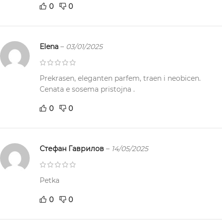
0
0
Elena
–
03/01/2025
Prekrasen, eleganten parfem, traen i neobicen.
Cenata e sosema pristojna .
0
0
Стефан Гаврилов
–
14/05/2025
Petka
0
0