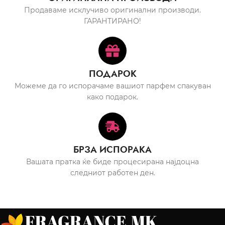
Продаваме исклучиво оригинални производи.
ГАРАНТИРАНО!
ПОДАРОК
Можеме да го испорачаме вашиот парфем спакуван
како подарок.
БРЗА ИСПОРАКА
Вашата пратка ќе биде процесирана најдоцна
следниот работен ден.