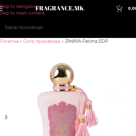
Skip to navigation
0
0,0
Skip to main content
Почетна
»
Сите производи
»
ZIMAYA Fatima EDP