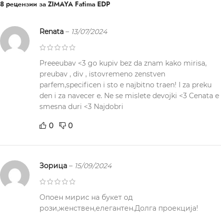
8 рецензии за
ZIMAYA Fatima EDP
Renata
–
13/07/2024
Preeeubav <3 go kupiv bez da znam kako mirisa,
preubav , div , istovremeno zenstven
parfem,specificen i sto e najbitno traen! I za preku
den i za navecer e. Ne se mislete devojki <3 Cenata e
smesna duri <3 Najdobri
0
0
Зорица
–
15/09/2024
Опоен мирис на букет од
рози,женствен,елегантен.Долга проекција!