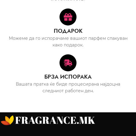
ПОДАРОК
Можеме да го испорачаме вашиот парфем спакуван
како подарок.
БРЗА ИСПОРАКА
Вашата пратка ќе биде процесирана најдоцна
следниот работен ден.