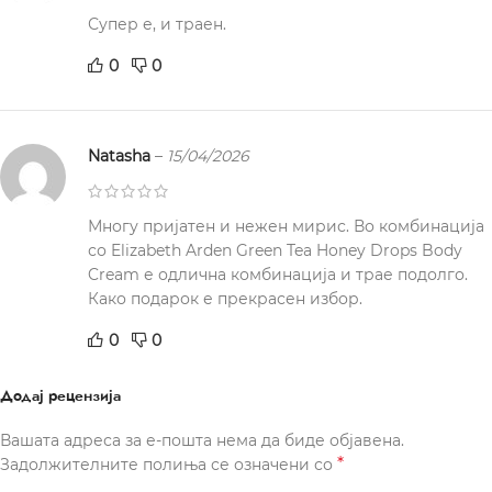
Супер е, и траен.
0
0
Natasha
–
15/04/2026
Многу пријатен и нежен мирис. Во комбинација
со Elizabeth Arden Green Tea Honey Drops Body
Cream е одлична комбинација и трае подолго.
Како подарок е прекрасен избор.
0
0
Додај рецензија
Вашата адреса за е-пошта нема да биде објавена.
*
Задолжителните полиња се означени со