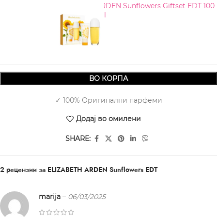
ELIZABETH ARDEN Sunflowers Giftset EDT 100
ml + BL 100 ml
1.230,00
ВО КОРПА
✓ 100% Оригинални парфеми
Додај во омилени
SHARE:
2 рецензии за
ELIZABETH ARDEN Sunflowers EDT
marija
–
06/03/2025