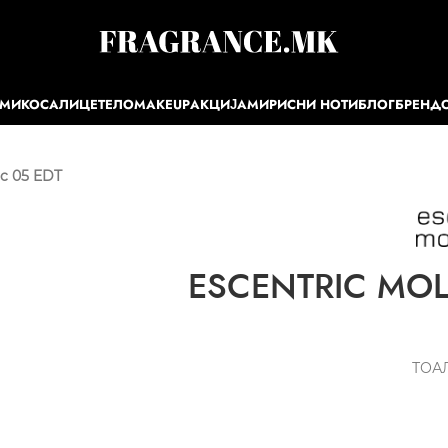
ЕМИ
КОСА
ЛИЦЕ
ТЕЛО
MAKEUP
АКЦИЈА
МИРИСНИ НОТИ
БЛОГ
БРЕНД
c 05 EDT
ESCENTRIC MOLE
ТОА