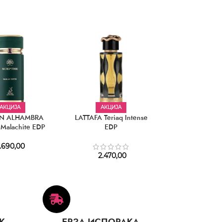
АКЦИЈА
АКЦИЈА
АКЦИЈ
N ALHAMBRA
LATTAFA Teriaq Intense
AL HARAMAIN
 Malachite EDP
EDP
Noir Inten
.690,00
1.730,
2.470,00
К
БРЗА ИСПОРАКА