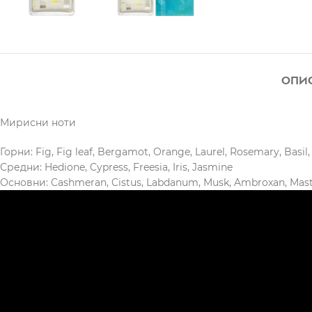
ОПИ
Мирисни ноти
Горни: Fig, Fig leaf, Bergamot, Orange, Laurel, Rosemary, Basil,
Средни: Hedione, Cypress, Freesia, Iris, Jasmine
Основни: Cashmeran, Cistus, Labdanum, Musk, Ambroxan, Masti