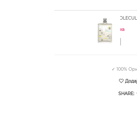
ESCENTRIC MOLECULES
Нема на залиха
✓ 100% Ор
Дода
SHARE: