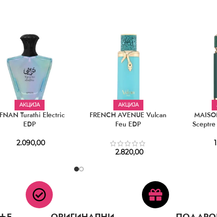
АКЦИЈА
АКЦИЈА
FNAN Turathi Electric
FRENCH AVENUE Vulcan
MAISO
EDP
Feu EDP
Sceptre
2.090,00
1
2.820,00
ЊЕ
ОРИГИНАЛНИ
ПОДАРО