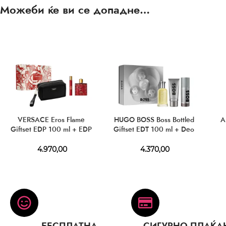
Можеби ќе ви се допадне…
VERSACE Eros Flame
HUGO BOSS Boss Bottled
A
Giftset EDP 100 ml + EDP
Giftset EDT 100 ml + Deo
10 ml + Cosmetic Bag
150 ml + SG 100 ml
4.970,00
4.370,00
БЕСПЛАТНА
СИГУРНО ПЛАЌА