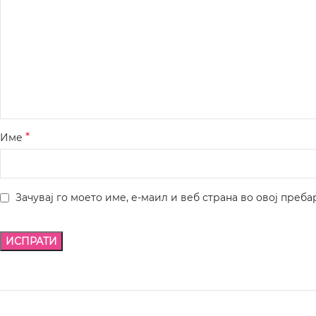
*
Име
Зачувај го моето име, е-маил и веб страна во овој преба