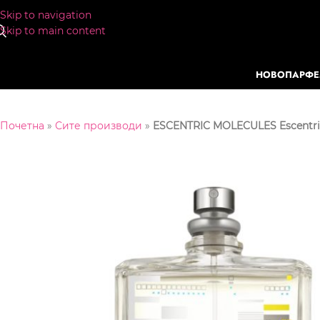
Skip to navigation
Skip to main content
НОВО
ПАРФ
Почетна
»
Сите производи
»
ESCENTRIC MOLECULES Escentri