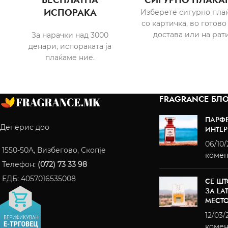
ИСПОРАКА
Изберете сигурно пла
со картичка, во готово
достава или на рати
За нарачки над 3000
денари, испораката ја
плаќаме ние.
FRAGRANCE БЛО
ПАРФ
Денерис доо
ИНТЕР
06/10
1550-50A, Визбегово, Скопје
комен
Телефон:
(072) 73 33 98
ЕДБ: 4057016535008
СЕ ШТ
ЗА LA
МЕСТ
12/03/
комен