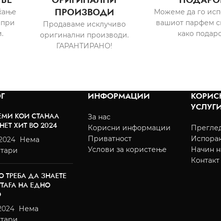
ПРОИЗВОДИ
ќање
Можеме да го ис
 при
вашиот парфем с
Продаваме исклучиво
.
како подаро
оригинални производи.
ГАРАНТИРАНО!
Г
ИНФОРМАЦИИ
КОРИС
УСЛУГ
ЕМИ КОИ СТАНАА
За нас
НЕТ ХИТ ВО 2024
Корисни информации
Преглед
Приватност
Испора
/2024
Нема
Услови за користење
Начин н
тари
Контакт
О ТРЕБА ДА ЗНАЕТЕ
TTAFA НА ЕДНО
О
2024
Нема
тари