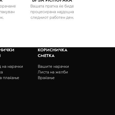
порачаме
Вашата пратка ќе биде
пакуван
процесирана најдоцна
к.
следниот работен ден.
НИЧКИ
КОРИСНИЧКА
И
СМЕТКА
 на нарачки
Вашите нарачки
ка
Листа на желби
а плаќање
Враќање