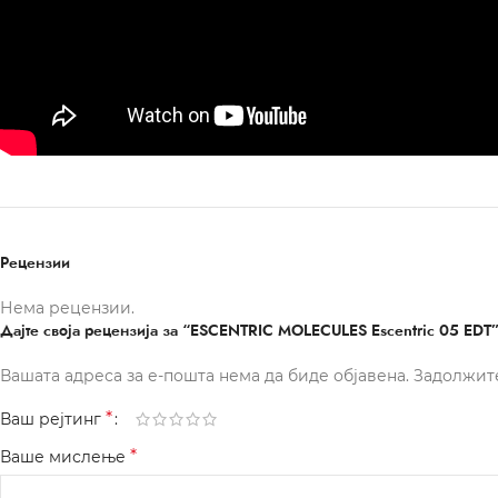
Рецензии
Нема рецензии.
Дајте своја рецензија за “ESCENTRIC MOLECULES Escentric 05 EDT
Вашата адреса за е-пошта нема да биде објавена.
Задолжит
*
Ваш рејтинг
*
Ваше мислење