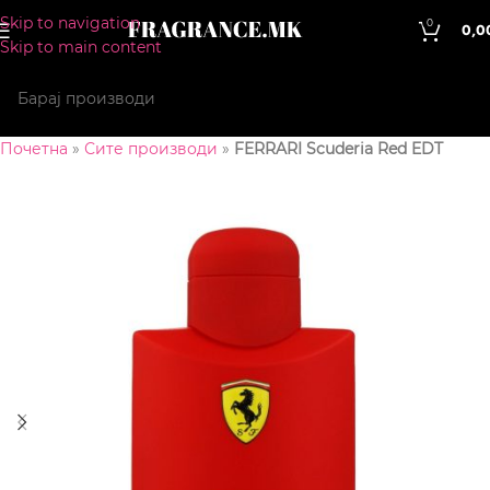
Skip to navigation
0
0,0
Skip to main content
Почетна
»
Сите производи
»
FERRARI Scuderia Red EDT