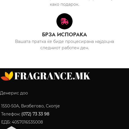
како подарок.
БРЗА ИСПОРАКА
Вашата пратка ќе биде процесирана најдоцна
следниот работен ден.
Денерис доо
1550-50A, Визбегово, Скопје
Телефон:
(072) 73 33 98
ЕДБ: 4057016535008