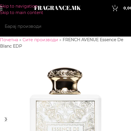
Skip to navigation
0
0,0
Skip to main content
Почетна
»
Сите производи
»
FRENCH AVENUE Essence De
Blanc EDP