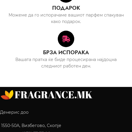
ПОДАРОК
Можеме да го испорачаме вашиот парфем спакуван
како подарок.
БРЗА ИСПОРАКА
Вашата пратка ќе биде процесирана најдоцна
следниот работен ден.
Денерис доо
1550-50A, Визбегово, Скопје