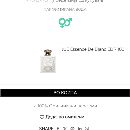
(
1
рецензија од купувач)
ПАРФИМИРАНА ВОДА
FRENCH AVENUE Essence De Blanc EDP 100
ml
2.170,00
ВО КОРПА
✓ 100% Оригинални парфеми
Додај во омилени
SHARE: