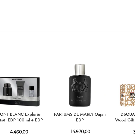
ONT BLANC Explorer
PARFUMS DE MARLY Oajan
DSQUAR
ftset EDP 100 ml + EDP
EDP
Wood Gift
15 ml + SG 100 ml
E
14.970,00
4.460,00
3