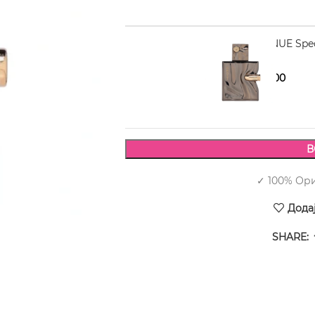
FRENCH AVENUE Spec
2.170,00
2.590,00
В
✓ 100% Ор
Дода
SHARE: