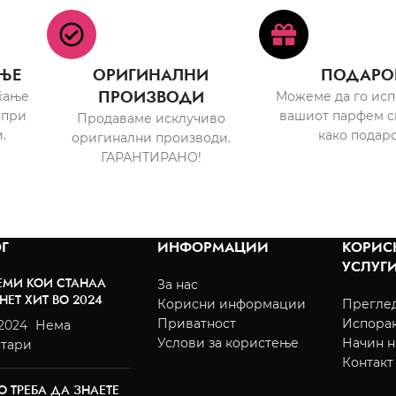
ЊЕ
ОРИГИНАЛНИ
ПОДАРО
ПРОИЗВОДИ
ќање
Можеме да го ис
 при
вашиот парфем с
Продаваме исклучиво
.
како подаро
оригинални производи.
ГАРАНТИРАНО!
Г
ИНФОРМАЦИИ
КОРИС
УСЛУГ
ЕМИ КОИ СТАНАА
За нас
НЕТ ХИТ ВО 2024
Корисни информации
Преглед
Приватност
Испора
/2024
Нема
Услови за користење
Начин н
тари
Контакт
О ТРЕБА ДА ЗНАЕТЕ