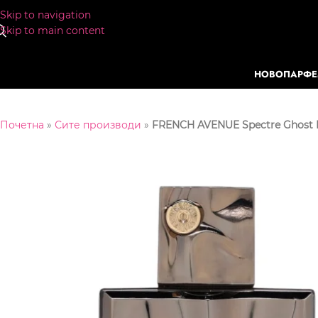
Skip to navigation
Skip to main content
НОВО
ПАРФ
Почетна
»
Сите производи
»
FRENCH AVENUE Spectre Ghost