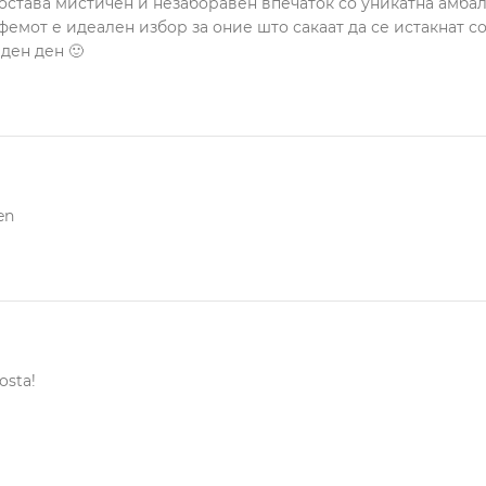
остава мистичен и незаборавен впечаток со уникатна амба
фемот е идеален избор за оние што сакаат да се истакнат с
еден ден 🙂
en
osta!