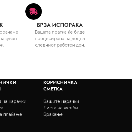
К
БРЗА ИСПОРАКА
порачаме
Вашата пратка ќе биде
пакуван
процесирана најдоцна
к.
следниот работен ден.
НИЧКИ
КОРИСНИЧКА
И
СМЕТКА
 на нарачки
Вашите нарачки
ка
Листа на желби
а плаќање
Враќање