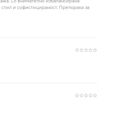
лажа. Со внимателно избалансирана
о стил и софистицираност. Препорака за