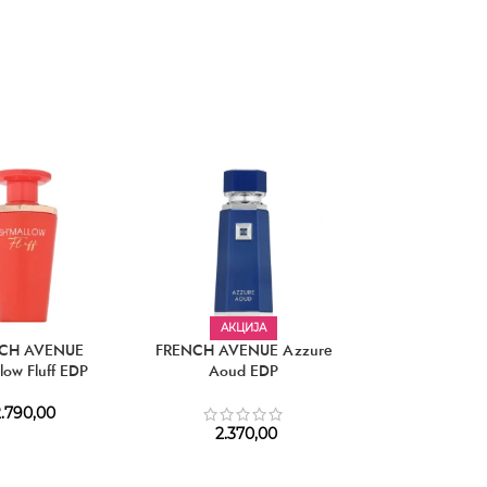
6.680,
АКЦИЈА
CH AVENUE
FRENCH AVENUE Azzure
FRENCH AVENU
low Fluff EDP
Aoud EDP
Blend Pa
.790,00
2.370,00
2.450,