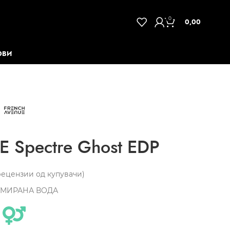
0
0,00
ОВИ
 Spectre Ghost EDP
ецензии од купувачи)
МИРАНА ВОДА