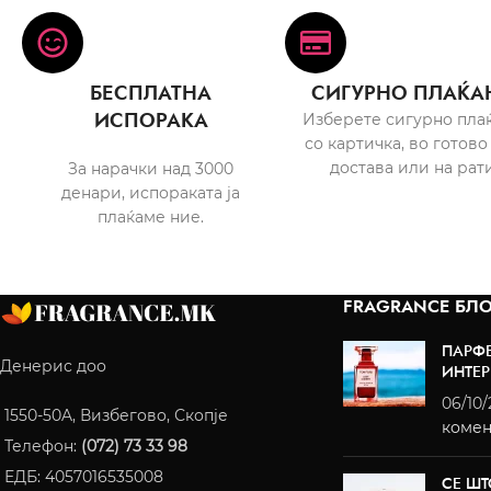
БЕСПЛАТНА
СИГУРНО ПЛАЌА
ИСПОРАКА
Изберете сигурно пла
со картичка, во готово
достава или на рати
За нарачки над 3000
денари, испораката ја
плаќаме ние.
FRAGRANCE БЛО
ПАРФ
Денерис доо
ИНТЕР
06/10
1550-50A, Визбегово, Скопје
комен
Телефон:
(072) 73 33 98
ЕДБ: 4057016535008
СЕ ШТ