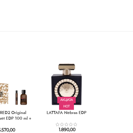
АКЦИЈА
HOT
ED2 Original
LATTAFA Nebras EDP
GUERLAIN Hab
set EDP 100 ml +
EDP
DP 10 ml
1.890,00
.570,00