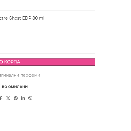
tre Ghost EDP 80 ml
О КОРПА
игинални парфеми
ј во омилени