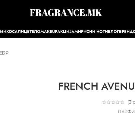
ЕМИ
КОСА
ЛИЦЕ
ТЕЛО
MAKEUP
АКЦИЈА
МИРИСНИ НОТИ
БЛОГ
БРЕНД
 EDP
FRENCH AVENUE
(
3
р
ПАРФИ