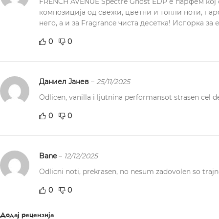
FRENCH AVENUE Spectre Ghost EDP е парфем кој 
композиција од свежи, цветни и топли ноти, пар
него, а и за Fragrance чиста десетка! Испорка за 
0
0
Даниел Јанев
–
25/11/2025
Odlicen, vanilla i ljutnina performansot strasen cel d
0
0
Bane
–
12/12/2025
Odlicni noti, prekrasen, no nesum zadovolen so trajn
0
0
Додај рецензија