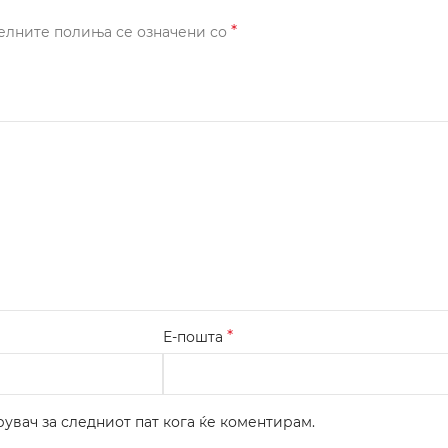
*
елните полиња се означени со
*
Е-пошта
рувач за следниот пат кога ќе коментирам.