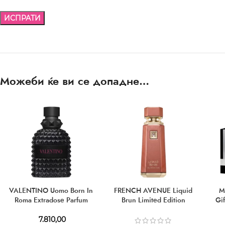
Можеби ќе ви се допадне…
VALENTINO Uomo Born In
FRENCH AVENUE Liquid
M
Roma Extradose Parfum
Brun Limited Edition
Gi
Parfum
7.810,00