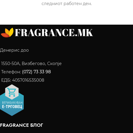
следниот работен ден.
Денерис доо
1550-50A, Визбегово, Скопје
Телефон:
(072) 73 33 98
ЕДБ: 4057016535008
FRAGRANCE БЛОГ