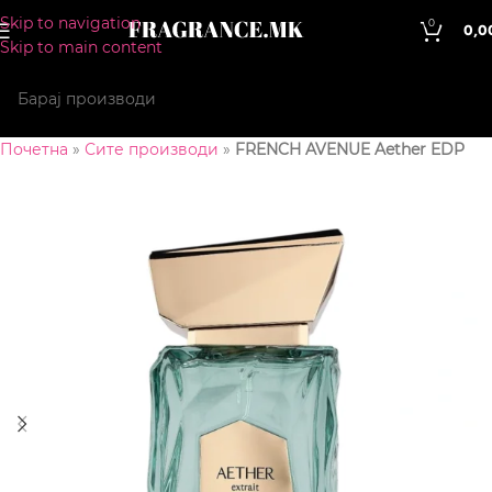
Skip to navigation
0
0,0
Skip to main content
Почетна
»
Сите производи
»
FRENCH AVENUE Aether EDP