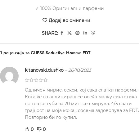
✓ 100% Оригинални парфеми
Додај во омилени
SHARE:
1 рецензија за
GUESS Seductive Homme EDT
kitanovski.dushko
–
26/10/2023
Одличен мирис, секси, кој сака слатки парфеми.
Кога ќе го аплицираш се осеќа малку синтетика
но тоа се губи за 20 мин. се смирува. 4/5 саати
трајност на моја кожа , сосема задоволува за EDT.
Повторно би го купил.
0
0