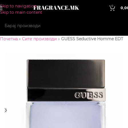
Skip to navigation
0
0,0
Skip to main content
Почетна
»
Сите производи
»
GUESS Seductive Homme EDT