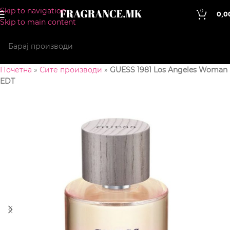
Skip to navigation
0
0,0
Skip to main content
Почетна
»
Сите производи
»
GUESS 1981 Los Angeles Woman
EDT