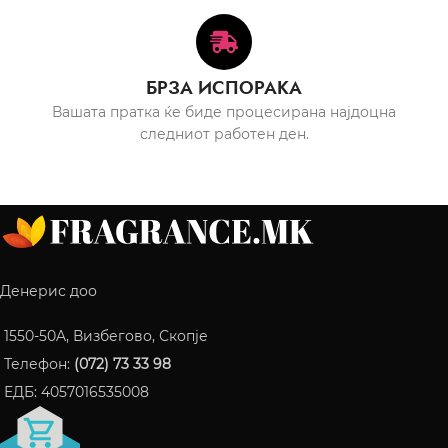
БРЗА ИСПОРАКА
Вашата пратка ќе биде процесирана најдоцна
следниот работен ден.
Денерис доо
1550-50A, Визбегово, Скопје
Телефон:
(072) 73 33 98
ЕДБ: 4057016535008