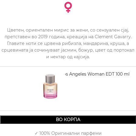
Цветен, ориентален мирис за жени, со сензуален сјај,
претставен во 2019 година, креација на Clement Gavarry.
Главите ноти се црвена рибизла, мандарина, круша, а
срцевината ја сочинуваат јасмин, божур, цвет од портокал
и нектар од кајсија.
GUESS 1981 Los Angeles Woman EDT 100 ml
1.950,00
ВО КОРПА
✓ 100% Оригинални парфеми