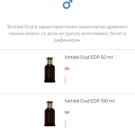
Bottled Oud е карактеристичен ориентално-дрвенест
машки мирис со доза на луксуз, интензивен, богат и
рафиниран.
HUGO BOSS Bottled Oud EDP 50 ml
Нема на залиха
HUGO BOSS Bottled Oud EDP 100 ml
Нема на залиха