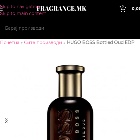
Skip to navigation
0
0,0
Skip to main content
Почетна
»
Сите производи
»
HUGO BOSS Bottled Oud EDP