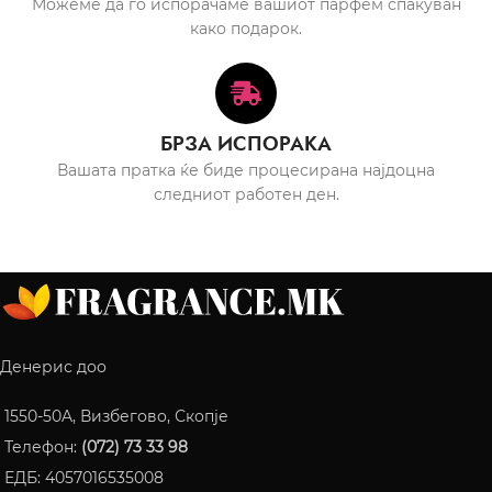
Можеме да го испорачаме вашиот парфем спакуван
како подарок.
БРЗА ИСПОРАКА
Вашата пратка ќе биде процесирана најдоцна
следниот работен ден.
Денерис доо
1550-50A, Визбегово, Скопје
Телефон:
(072) 73 33 98
ЕДБ: 4057016535008