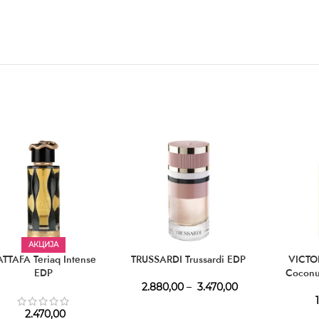
АКЦИЈА
ATTAFA Teriaq Intense
TRUSSARDI Trussardi EDP
VICTO
EDP
Coconu
2.880,00
–
3.470,00
1
2.470,00