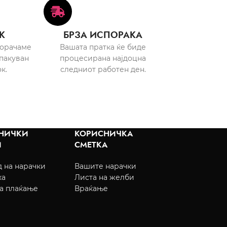
К
БРЗА ИСПОРАКА
порачаме
Вашата пратка ќе биде
пакуван
процесирана најдоцна
к.
следниот работен ден.
НИЧКИ
КОРИСНИЧКА
И
СМЕТКА
 на нарачки
Вашите нарачки
ка
Листа на желби
а плаќање
Враќање