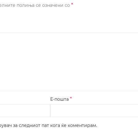
*
елните полиња се означени со
*
Е-пошта
рувач за следниот пат кога ќе коментирам.