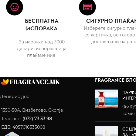
БЕСПЛАТНА
СИГУРНО ПЛАЌА
ИСПОРАКА
Изберете сигурно пла
со картичка, во готово
достава или на рати
За нарачки над 3000
денари, испораката ја
плаќаме ние.
FRAGRANCE БЛО
ПАРФ
Денерис доо
ИНТЕР
06/10
1550-50A, Визбегово, Скопје
комен
Телефон:
(072) 73 33 98
ЕДБ: 4057016535008
СЕ ШТ
ЗА LA