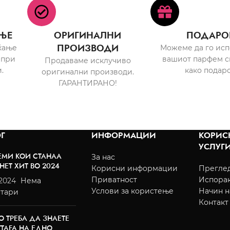
ЊЕ
ОРИГИНАЛНИ
ПОДАРО
ПРОИЗВОДИ
ќање
Можеме да го ис
 при
вашиот парфем с
Продаваме исклучиво
.
како подаро
оригинални производи.
ГАРАНТИРАНО!
Г
ИНФОРМАЦИИ
КОРИС
УСЛУГ
ЕМИ КОИ СТАНАА
За нас
НЕТ ХИТ ВО 2024
Корисни информации
Преглед
Приватност
Испора
/2024
Нема
Услови за користење
Начин н
тари
Контакт
О ТРЕБА ДА ЗНАЕТЕ
TTAFA НА ЕДНО