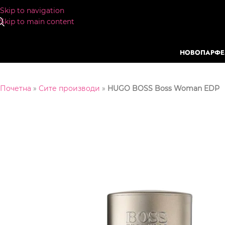
Skip to navigation
Skip to main content
НОВО
ПАРФ
Почетна
»
Сите производи
»
HUGO BOSS Boss Woman EDP