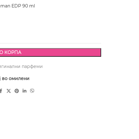
man EDP 90 ml
О КОРПА
игинални парфеми
ј во омилени