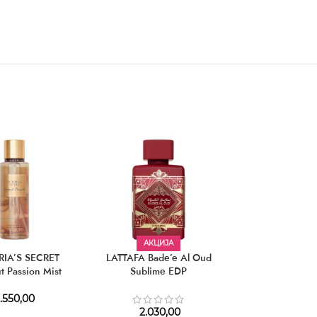
АКЦИЈА
RIA’S SECRET
LATTAFA Bade’e Al Oud
MANCERA Tonka
t Passion Mist
Sublime EDP
.550,00
5.970,
2.030,00