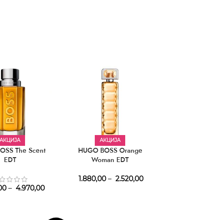
АКЦИЈА
АКЦИЈА
АКЦИЈ
OSS The Scent
HUGO BOSS Orange
HUGO BOSS Ma 
EDT
Woman EDT
Femme 
1.880,00
–
2.520,00
2.100,00
–
2
00
–
4.970,00