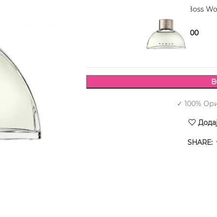
HUGO BOSS Boss Wo
2.390,00
3.380,00
В
✓ 100% Ор
Дода
SHARE: