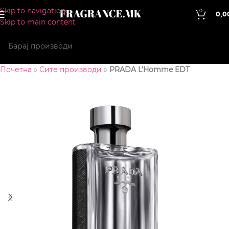
Skip to navigation
0
0,0
Skip to main content
Почетна
»
Сите производи
»
PRADA L’Homme EDT