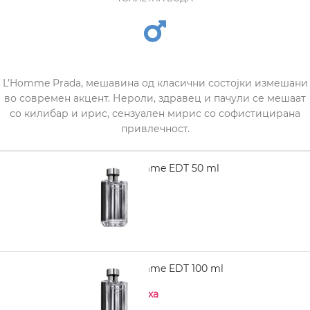
L’Homme Prada, мешавина од класични состојки измешани
во современ акцент. Нероли, здравец и пачули се мешаат
со килибар и ирис, сензуален мирис со софистицирана
привлечност.
PRADA L'Homme EDT 50 ml
4.530,00
PRADA L'Homme EDT 100 ml
Нема на залиха