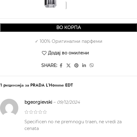
ВО КОРПА
✓ 100% Оригинални парфеми
Додај во омилени
SHARE:
1 рецензија за
PRADA L’Homme EDT
bgeorgievski
–
09/12/2024
Specificen no ne premnogu traen, ne vredi za
cenata