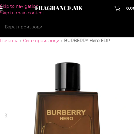
Skip to navigation
0
0,0
Skip to main content
Почетна
»
Сите производи
»
BURBERRY Hero EDP