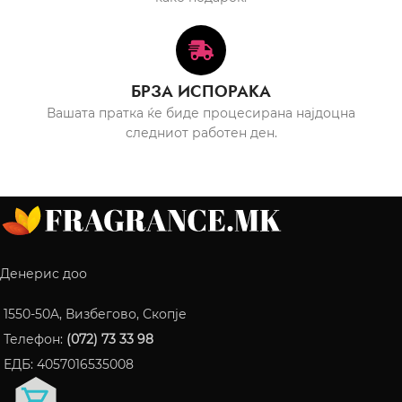
БРЗА ИСПОРАКА
Вашата пратка ќе биде процесирана најдоцна
следниот работен ден.
Денерис доо
1550-50A, Визбегово, Скопје
Телефон:
(072) 73 33 98
ЕДБ: 4057016535008