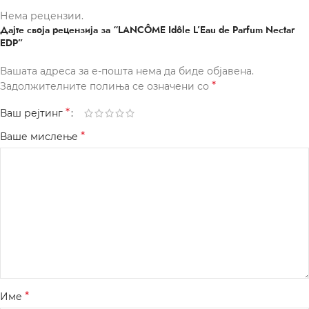
Нема рецензии.
Дајте своја рецензија за “LANCÔME Idôle L’Eau de Parfum Nectar
EDP”
Вашата адреса за е-пошта нема да биде објавена.
*
Задолжителните полиња се означени со
*
Ваш рејтинг
*
Ваше мислење
*
Име