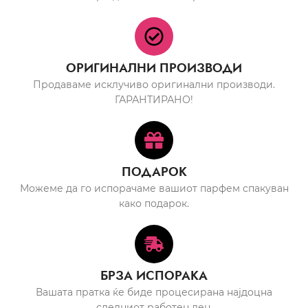
ОРИГИНАЛНИ ПРОИЗВОДИ
Продаваме исклучиво оригинални производи.
ГАРАНТИРАНО!
ПОДАРОК
Можеме да го испорачаме вашиот парфем спакуван
како подарок.
БРЗА ИСПОРАКА
Вашата пратка ќе биде процесирана најдоцна
следниот работен ден.