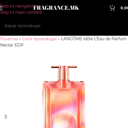
Skip to navigation
0
0,0
Skip to main content
Почетна
»
Сите производи
»
LANCÔME Idôle L’Eau de Parfum
Nectar EDP