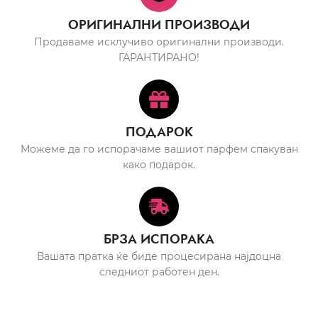
ОРИГИНАЛНИ ПРОИЗВОДИ
Продаваме исклучиво оригинални производи.
ГАРАНТИРАНО!
ПОДАРОК
Можеме да го испорачаме вашиот парфем спакуван
како подарок.
БРЗА ИСПОРАКА
Вашата пратка ќе биде процесирана најдоцна
следниот работен ден.