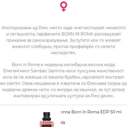
Инспирирани од Рим, место каде коегзистираат минатото
и сегашноста, парфемите BORN IN ROMA раскажуваат
приказна за самоизразување. За луѓето кои го живеат
животот слободно, притоа прифаќајќи го своето
наследство.
Born in Rome е модерна килибарна висока мода.
Елегантниот Sambac Jasmine носи луксузна женственост
кога ќе се измеша со ванила бурбон, најскапиот екстракт
во светот. Оваа мешавина е извртена со блескава тројка од
модерни дрвени ноти, со акорди на кашмир, за лут допир
инспириран од уличната култура на Рим денес.
VALENTINO Donna Born In Roma EDP 50 ml
Нема на залиха