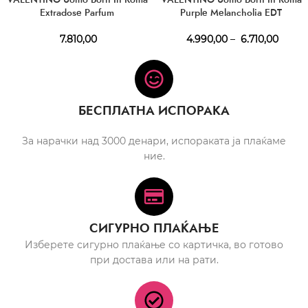
Extradose Parfum
Purple Melancholia EDT
7.810,00
4.990,00
–
6.710,00
БЕСПЛАТНА ИСПОРАКА
За нарачки над 3000 денари, испораката ја плаќаме
ние.
СИГУРНО ПЛАЌАЊЕ
Изберете сигурно плаќање со картичка, во готово
при достава или на рати.