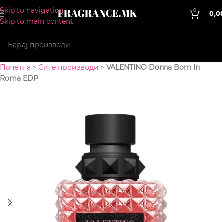
Skip to navigation
0
0,0
Skip to main content
Почетна
»
Сите производи
»
VALENTINO Donna Born In
Roma EDP