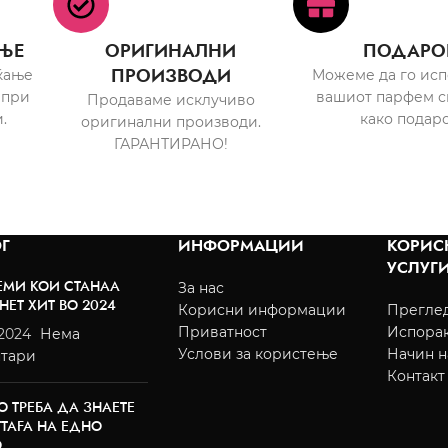
ЊЕ
ОРИГИНАЛНИ
ПОДАРО
ПРОИЗВОДИ
ќање
Можеме да го ис
 при
вашиот парфем с
Продаваме исклучиво
.
како подаро
оригинални производи.
ГАРАНТИРАНО!
Г
ИНФОРМАЦИИ
КОРИС
УСЛУГ
ЕМИ КОИ СТАНАА
За нас
НЕТ ХИТ ВО 2024
Корисни информации
Преглед
Приватност
Испора
/2024
Нема
Услови за користење
Начин н
тари
Контакт
О ТРЕБА ДА ЗНАЕТЕ
TTAFA НА ЕДНО
О