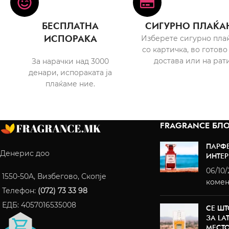
БЕСПЛАТНА
СИГУРНО ПЛАЌА
ИСПОРАКА
Изберете сигурно пла
со картичка, во готово
достава или на рати
За нарачки над 3000
денари, испораката ја
плаќаме ние.
FRAGRANCE БЛО
ПАРФ
Денерис доо
ИНТЕР
06/10
1550-50A, Визбегово, Скопје
комен
Телефон:
(072) 73 33 98
ЕДБ: 4057016535008
СЕ ШТ
ЗА LA
МЕСТ