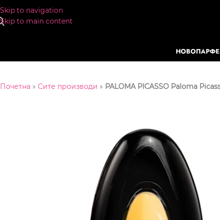
Skip to navigation
Skip to main content
НОВО
ПАРФ
Почетна
»
Сите производи
»
PALOMA PICASSO Paloma Picas