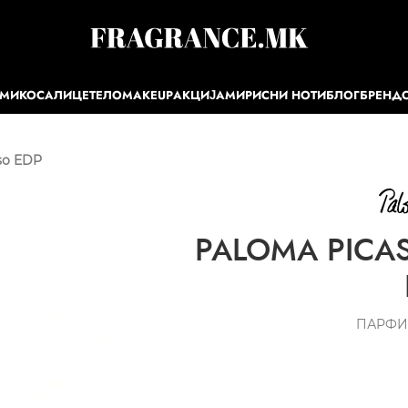
ЕМИ
КОСА
ЛИЦЕ
ТЕЛО
MAKEUP
АКЦИЈА
МИРИСНИ НОТИ
БЛОГ
БРЕНД
so EDP
PALOMA PICAS
ПАРФИ