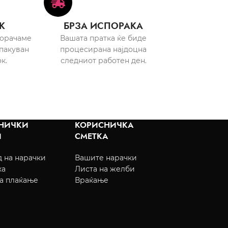
К
БРЗА ИСПОРАКА
порачаме
Вашата пратка ќе биде
пакуван
процесирана најдоцна
к.
следниот работен ден.
НИЧКИ
КОРИСНИЧКА
И
СМЕТКА
 на нарачки
Вашите нарачки
ка
Листа на желби
а плаќање
Враќање