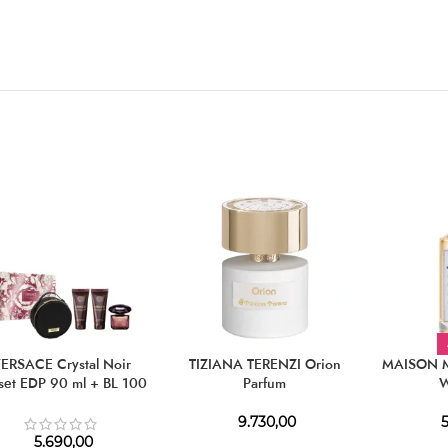
ERSACE Crystal Noir
TIZIANA TERENZI Orion
MAISON M
tset EDP 90 ml + BL 100
Parfum
W
+ SG 100 ml + Cosmetic
Bag
9.730,00
5
5.690,00