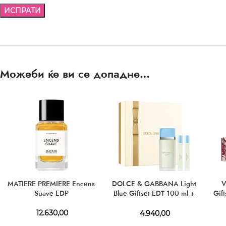
Можеби ќе ви се допадне…
MATIERE PREMIERE Encens
DOLCE & GABBANA Light
V
Suave EDP
Blue Giftset EDT 100 ml +
Gif
EDT 10 ml + EDT 10 ml
ml 
12.630,00
4.940,00