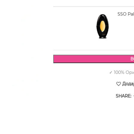
PALOMA PICASSO Pal
3.170,00
В
✓ 100% Ор
Дода
SHARE: