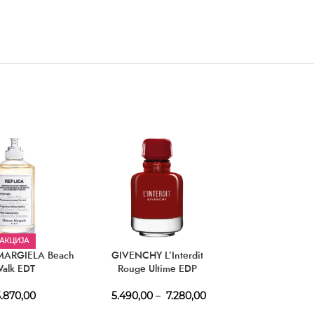
АКЦИЈА
ARGIELA Beach
GIVENCHY L’Interdit
LATTAFA Fakh
alk EDT
Rouge Ultime EDP
Women 
.870,00
5.490,00
–
7.280,00
1.640,