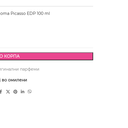
oma Picasso EDP 100 ml
О КОРПА
игинални парфеми
ј во омилени