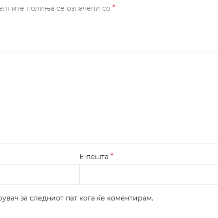
*
елните полиња се означени со
*
Е-пошта
рувач за следниот пат кога ќе коментирам.