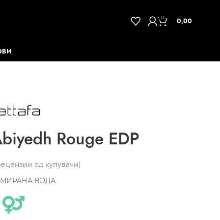
0
0,00
ОВИ
Abiyedh Rouge EDP
ецензии од купувачи)
МИРАНА ВОДА