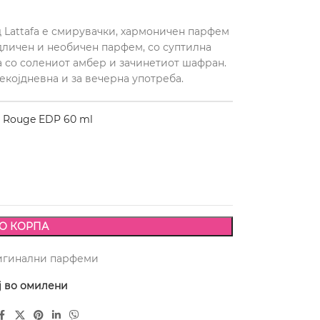
д Lattafa е смирувачки, хармоничен парфем
дличен и необичен парфем, со суптилна
 со солениот амбер и зачинетиот шафран.
екојдневна и за вечерна употреба.
 Rouge EDP 60 ml
О КОРПА
игинални парфеми
ј во омилени