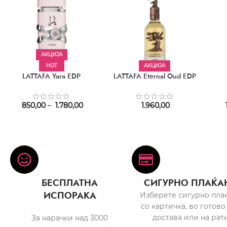
АКЦИЈА
HOT
АКЦИЈА
LATTAFA Yara EDP
LATTAFA Eternal Oud EDP
850,00
–
1.780,00
1.960,00
БЕСПЛАТНА
СИГУРНО ПЛАЌА
ИСПОРАКА
Изберете сигурно пла
со картичка, во готово
достава или на рати
За нарачки над 3000