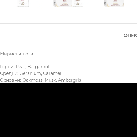
ОПИ
Мирисни ноти
Горни: Pear, Bergamot
Средни: Geranium, Caramel
Основни: Oakmoss, Musk, Ambergris