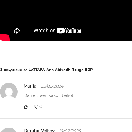
3 рецензии за
LATTAFA Ana Abiyedh Rouge EDP
Marija
–
25/02/2024
Dali e traen kako i beliot
1
0
Dimitar Velkov
–
19/02/2025