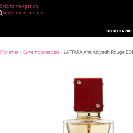
Skip to navigation
Skip to main content
НОВО
ПАРФ
Почетна
»
Сите производи
»
LATTAFA Ana Abiyedh Rouge ED