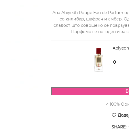
Ana Abiyedh Rouge Eau de Parfum о
со килибар, шафран и амбер. О
сладост што совршено се поврзува
Парфемот е погоден и за с
LATTAFA Ana Abiyedh
1.150,00
1.690,00
В
✓ 100% Ор
Дода
SHARE: