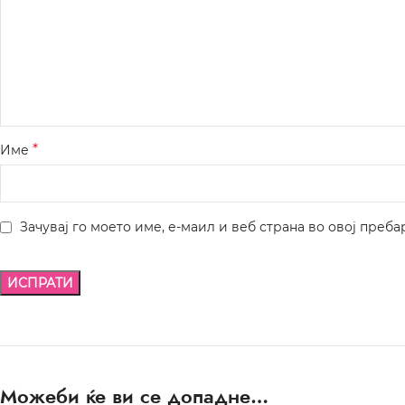
*
Име
Зачувај го моето име, е-маил и веб страна во овој преба
Можеби ќе ви се допадне…