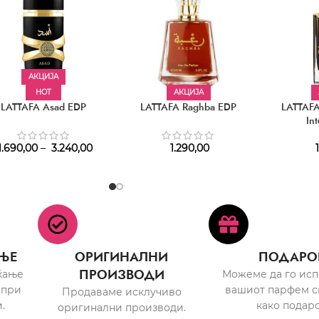
АКЦИЈА
HOT
АКЦИЈА
LATTAFA Asad EDP
LATTAFA Raghba EDP
LATTAF
In
1.690,00
–
3.240,00
1.290,00
1
ЊЕ
ОРИГИНАЛНИ
ПОДАРО
ПРОИЗВОДИ
ќање
Можеме да го ис
 при
вашиот парфем с
Продаваме исклучиво
.
како подаро
оригинални производи.