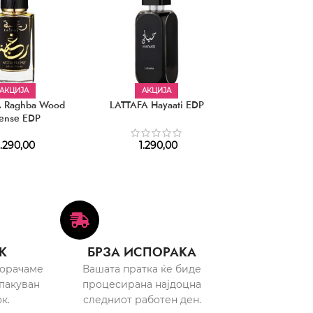
АКЦИЈА
АКЦИЈА
АКЦИЈ
A Raghba Wood
LATTAFA Hayaati EDP
LATTAFA Bade’e
tense EDP
Oud for Glo
.290,00
1.290,00
1.850,
К
БРЗА ИСПОРАКА
порачаме
Вашата пратка ќе биде
пакуван
процесирана најдоцна
к.
следниот работен ден.