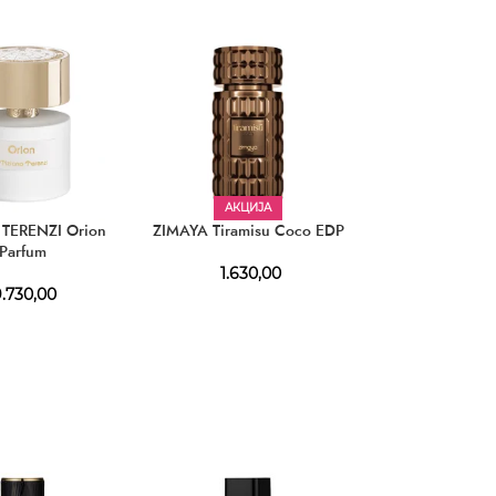
АКЦИЈА
АКЦИЈ
 TERENZI Orion
ZIMAYA Tiramisu Coco EDP
ARMAF Odysse
Parfum
EDP
1.630,00
.730,00
1.790,