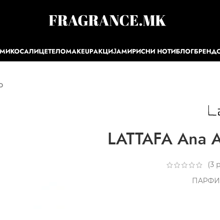
ЕМИ
КОСА
ЛИЦЕ
ТЕЛО
MAKEUP
АКЦИЈА
МИРИСНИ НОТИ
БЛОГ
БРЕНД
P
LATTAFA Ana 
(
3
р
ПАРФИ