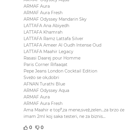
ARMAF Aura
ARMAF Aura Fresh
ARMAF Odyssey Mandarin Sky
LATTAFA Ana Abiyedh
LATTAFA Khamrah
LATTAFA Ramz Lattafa Silver
LATTAFA Ameer Al Oudh Intense Oud
LATTAFA Maahir Legacy
Rasasi Daarej pour Homme
Paris Corner Rifaaqat
Pepe Jeans London Cocktail Edition
Svežo se ok,dobri
AFNAN Turathi Blue
ARMAF Odyssey Aqua
ARMAF Aura
ARMAF Aura Fresh
Ama Maahir e top⁰,za mene,svež,zelen…za brzo će
imam 2ml koj saka testeri, ne za biznis…
0
0