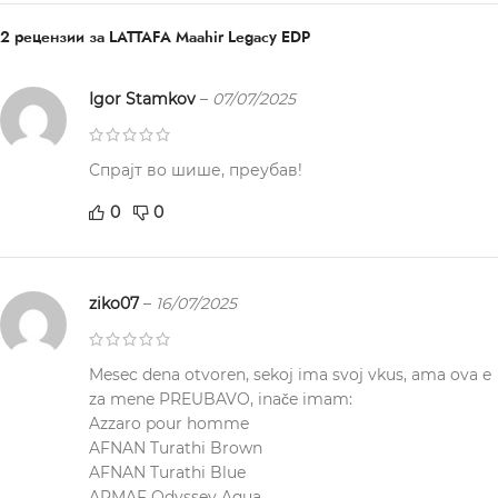
2 рецензии за
LATTAFA Maahir Legacy EDP
Igor Stamkov
–
07/07/2025
Спрајт во шише, преубав!
0
0
ziko07
–
16/07/2025
Mesec dena otvoren, sekoj ima svoj vkus, ama ova e
za mene PREUBAVO, inače imam:
Azzaro pour homme
AFNAN Turathi Brown
AFNAN Turathi Blue
ARMAF Odyssey Aqua