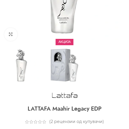
CLICK TO ENLARGE
АКЦИЈА
LATTAFA Maahir Legacy EDP
(
2
рецензии од купувачи)