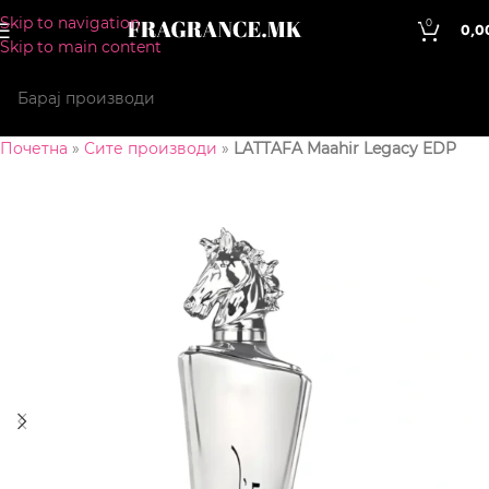
Skip to navigation
0
0,0
Skip to main content
Почетна
»
Сите производи
»
LATTAFA Maahir Legacy EDP