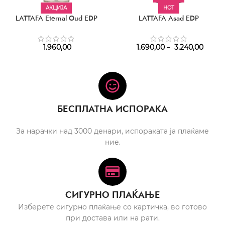
АКЦИЈА
HOT
LATTAFA Eternal Oud EDP
LATTAFA Asad EDP
1.960,00
1.690,00
–
3.240,00
БЕСПЛАТНА ИСПОРАКА
За нарачки над 3000 денари, испораката ја плаќаме
ние.
СИГУРНО ПЛАЌАЊЕ
Изберете сигурно плаќање со картичка, во готово
при достава или на рати.