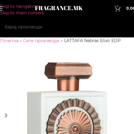
Skip to navigation
0
0,0
Skip to main content
Почетна
»
Сите производи
»
LATTAFA Nebras Elixir EDP