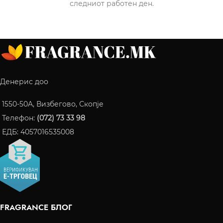
следниот работен ден.
Денерис доо
1550-50A, Визбегово, Скопје
Телефон:
(072) 73 33 98
ЕДБ: 4057016535008
FRAGRANCE БЛОГ