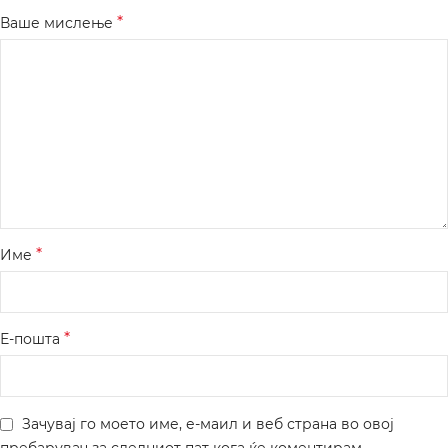
*
Ваше мислење
*
Име
*
Е-пошта
Зачувај го моето име, е-маил и веб страна во овој
пребарувач за следниот пат кога ќе коментирам.