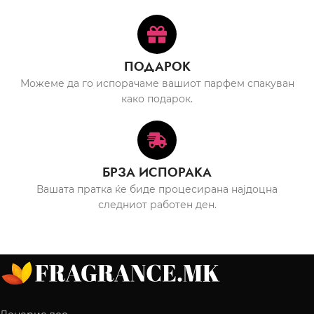
ПОДАРОК
Можеме да го испорачаме вашиот парфем спакуван
како подарок.
БРЗА ИСПОРАКА
Вашата пратка ќе биде процесирана најдоцна
следниот работен ден.