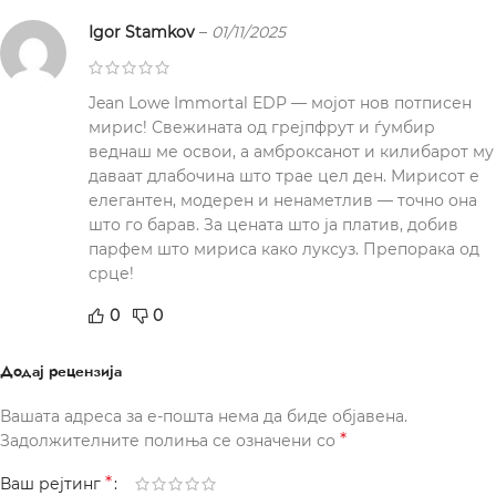
Igor Stamkov
–
01/11/2025
Jean Lowe Immortal EDP — мојот нов потписен
мирис! Свежината од грејпфрут и ѓумбир
веднаш ме освои, а амброксанот и килибарот му
даваат длабочина што трае цел ден. Мирисот е
елегантен, модерен и ненаметлив — точно она
што го барав. За цената што ја платив, добив
парфем што мириса како луксуз. Препорака од
срце!
0
0
Додај рецензија
Вашата адреса за е-пошта нема да биде објавена.
*
Задолжителните полиња се означени со
*
Ваш рејтинг