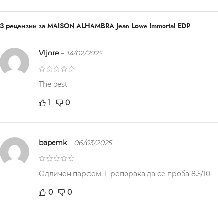
3 рецензии за
MAISON ALHAMBRA Jean Lowe Immortal EDP
Vljore
–
14/02/2025
The best
1
0
bapemk
–
06/03/2025
Одличен парфем. Препорака да се проба 8.5/10
0
0