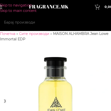
Skip to navigation
0
0,0
Skip to main content
Почетна
»
Сите производи
»
MAISON ALHAMBRA Jean Lowe
Immortal EDP