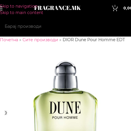
Skip to navigation
0
0,0
Skip to main content
Почетна
»
Сите производи
»
DIOR Dune Pour Homme EDT