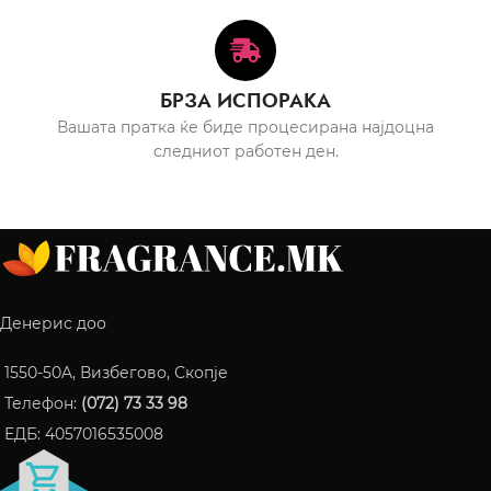
БРЗА ИСПОРАКА
Вашата пратка ќе биде процесирана најдоцна
следниот работен ден.
Денерис доо
1550-50A, Визбегово, Скопје
Телефон:
(072) 73 33 98
ЕДБ: 4057016535008