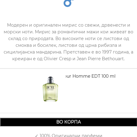
Модерен и оригинален мирис со свежи, дрвенести и
морски ноти. Мирис за романтични мажи кои живеат во
склад со природата. Во високите ноти се листови од
смоква и босилек, листови од црна рибизла и
сицилијанска мандарина. Претставен е во 1997 година, а
креиран е од Olivier Cresp и Jean Pierre Bethouart.
DIOR Dune Pour Homme EDT 100 ml
8.450,00
ВО КОРПА
✓ 100% Оригинални парфеми