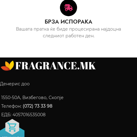
БРЗА ИСПОРАКА
Вашата пратка ќе биде процесирана најдоцна
следниот работен ден.
Денерис доо
1550-50A, Визбегово, Скопје
Телефон:
(072) 73 33 98
ЕДБ: 4057016535008