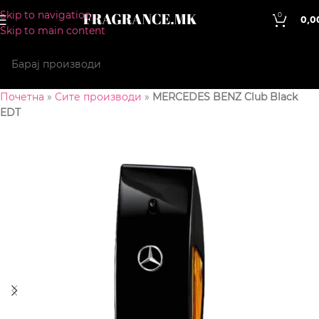
Skip to navigation
0
0,0
Skip to main content
Почетна
»
Сите производи
»
MERCEDES BENZ Club Black
EDT