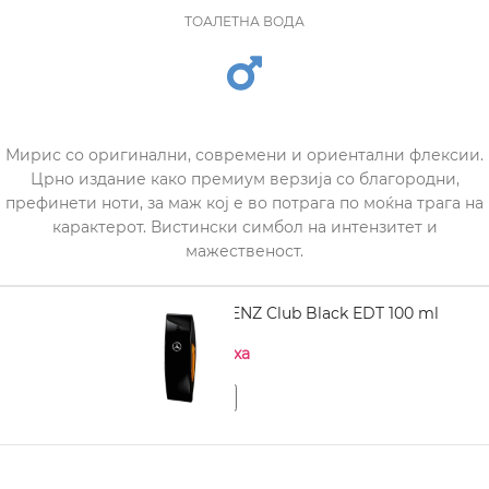
ТОАЛЕТНА ВОДА
Мирис со оригинални, современи и ориентални флексии.
Црно издание како премиум верзија со благородни,
префинети ноти, за маж кој е во потрага по моќна трага на
карактерот. Вистински симбол на интензитет и
мажественост.
MERCEDES BENZ Club Black EDT 100 ml
Нема на залиха