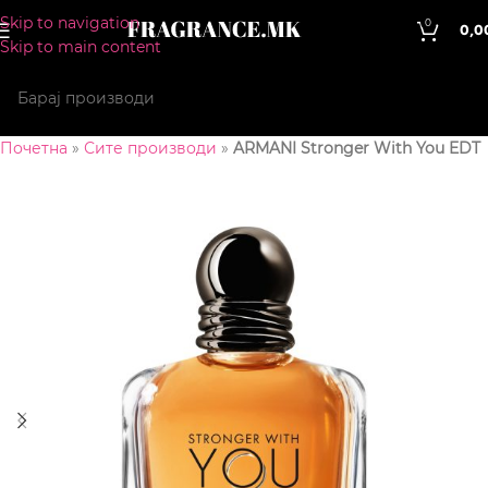
Skip to navigation
0
0,0
Skip to main content
Почетна
»
Сите производи
»
ARMANI Stronger With You EDT