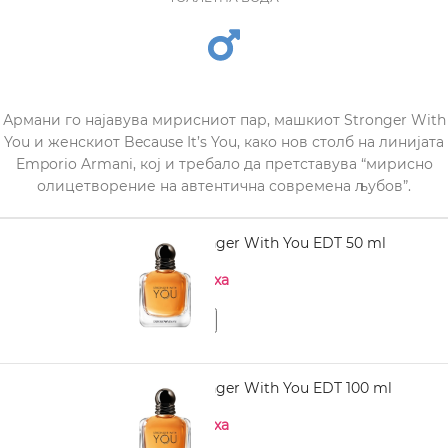
Армани го најавува мирисниот пар, машкиот Stronger With
You и женскиот Because It’s You, како нов столб на линијата
Emporio Armani, кој и требало да претставува “мирисно
олицетворение на автентична современа љубов”.
ARMANI Stronger With You EDT 50 ml
Нема на залиха
ARMANI Stronger With You EDT 100 ml
Нема на залиха