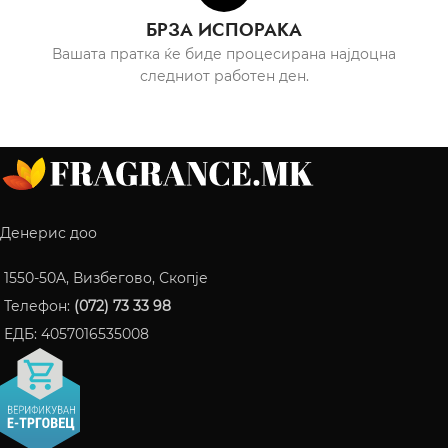
БРЗА ИСПОРАКА
Вашата пратка ќе биде процесирана најдоцна
следниот работен ден.
Денерис доо
1550-50A, Визбегово, Скопје
Телефон:
(072) 73 33 98
ЕДБ: 4057016535008