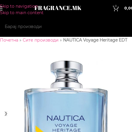
Skip to navigation
0
0,0
Skip to main content
Почетна
»
Сите производи
»
NAUTICA Voyage Heritage EDT