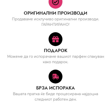
ОРИГИНАЛНИ ПРОИЗВОДИ
Продаваме исклучиво оригинални производи.
ГАРАНТИРАНО!
ПОДАРОК
Можеме да го испорачаме вашиот парфем спакуван
како подарок.
БРЗА ИСПОРАКА
Вашата пратка ќе биде процесирана најдоцна
следниот работен ден.