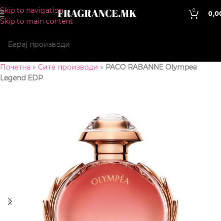
Skip to navigation
0
0,0
Skip to main content
Почетна
»
Сите производи
»
PACO RABANNE Olympea
Legend EDP