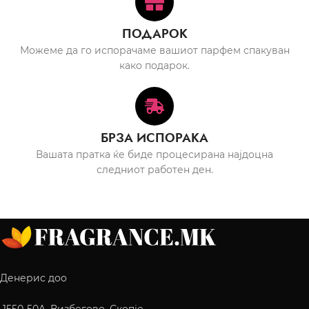
ПОДАРОК
Можеме да го испорачаме вашиот парфем спакуван
како подарок.
БРЗА ИСПОРАКА
Вашата пратка ќе биде процесирана најдоцна
следниот работен ден.
Денерис доо
1550-50A, Визбегово, Скопје