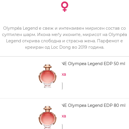
Olympéa Legend е свеж и интензивен мирисен состав со
суптилен шарм. Икона меѓу иконите, мирисот на Olympéa
Legend открива слободна и страсна жена. Парфемот е
креиран од Loc Dong во 2019 година.
PACO RABANNE Olympea Legend EDP 50 ml
Нема на залиха
PACO RABANNE Olympea Legend EDP 80 ml
Нема на залиха