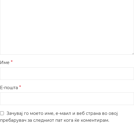
*
Име
*
Е-пошта
Зачувај го моето име, е-маил и веб страна во овој
пребарувач за следниот пат кога ќе коментирам.