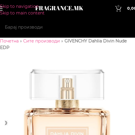
Skip to navigation
0
0,0
Skip to main content
Почетна
»
Сите производи
»
GIVENCHY Dahlia Divin Nude
EDP