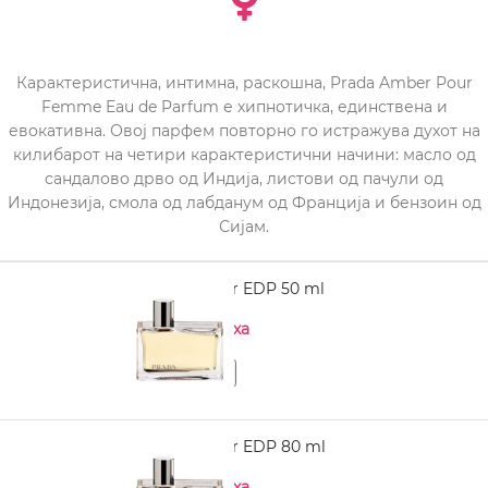
Карактеристична, интимна, раскошна, Prada Amber Pour
Femme Eau de Parfum е хипнотичка, единствена и
евокативна. Овој парфем повторно го истражува духот на
килибарот на четири карактеристични начини: масло од
сандалово дрво од Индија, листови од пачули од
Индонезија, смола од лабданум од Франција и бензоин од
Сијам.
PRADA Amber EDP 50 ml
Нема на залиха
PRADA Amber EDP 80 ml
Нема на залиха