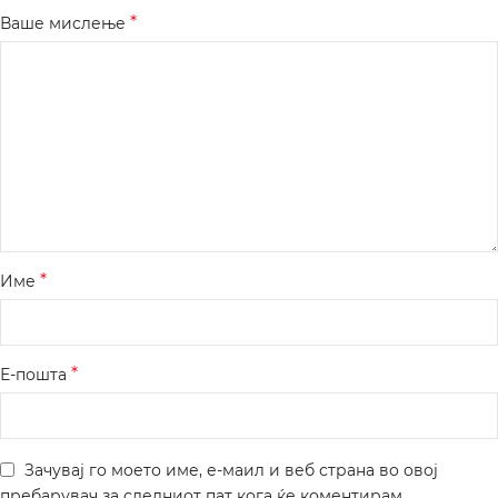
*
Ваше мислење
*
Име
*
Е-пошта
Зачувај го моето име, е-маил и веб страна во овој
пребарувач за следниот пат кога ќе коментирам.