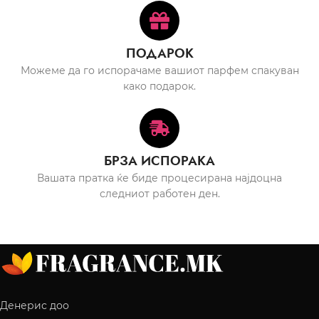
ПОДАРОК
Можеме да го испорачаме вашиот парфем спакуван
како подарок.
БРЗА ИСПОРАКА
Вашата пратка ќе биде процесирана најдоцна
следниот работен ден.
Денерис доо