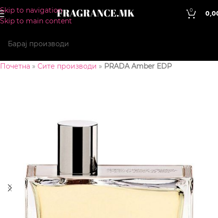
Skip to navigation
0
0,0
Skip to main content
Почетна
»
Сите производи
»
PRADA Amber EDP