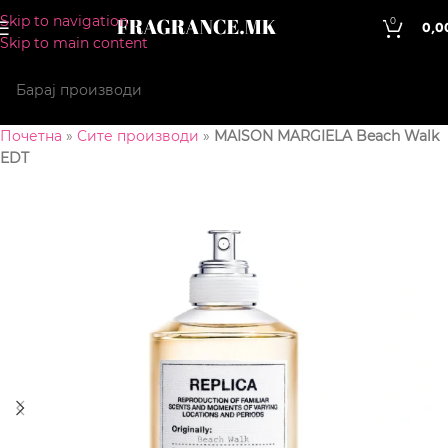
Skip to navigation
0
0,0
Skip to main content
Почетна
»
Сите производи
»
MAISON MARGIELA Beach Walk
EDT