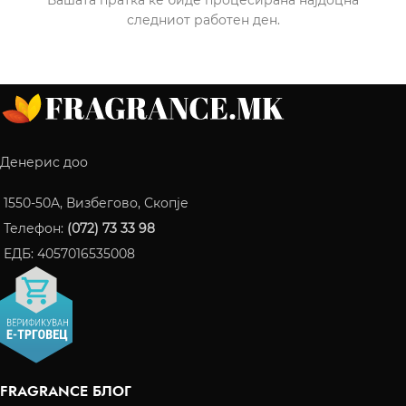
следниот работен ден.
Денерис доо
1550-50A, Визбегово, Скопје
Телефон:
(072) 73 33 98
ЕДБ: 4057016535008
FRAGRANCE БЛОГ