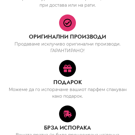
при достава или на рати.
ОРИГИНАЛНИ ПРОИЗВОДИ
Продаваме исклучиво оригинални производи.
ГАРАНТИРАНО!
ПОДАРОК
Можеме да го испорачаме вашиот парфем спакуван
како подарок.
БРЗА ИСПОРАКА
Вашата пратка ќе биде процесирана најдоцна