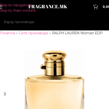
Skip to navigation
0
0,0
Skip to main content
Почетна
»
Сите производи
»
RALPH LAUREN Woman EDP