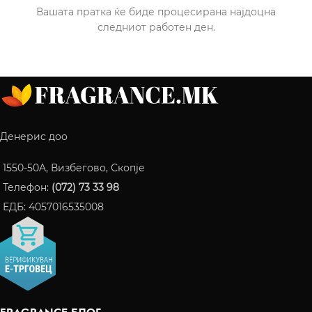
Вашата пратка ќе биде процесирана најдоцна
следниот работен ден.
Денерис доо
1550-50A, Визбегово, Скопје
Телефон:
(072) 73 33 98
ЕДБ: 4057016535008