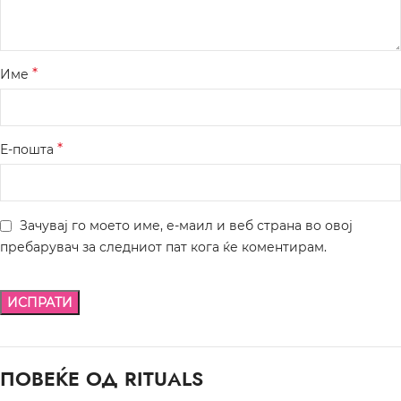
*
Име
*
Е-пошта
Зачувај го моето име, е-маил и веб страна во овој
пребарувач за следниот пат кога ќе коментирам.
ПОВЕЌЕ ОД RITUALS