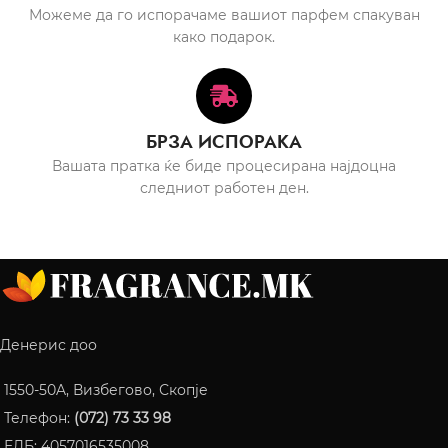
Можеме да го испорачаме вашиот парфем спакуван
како подарок.
БРЗА ИСПОРАКА
Вашата пратка ќе биде процесирана најдоцна
следниот работен ден.
Денерис доо
1550-50A, Визбегово, Скопје
Телефон:
(072) 73 33 98
ЕДБ: 4057016535008