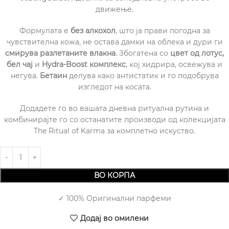
движење.
Формулата е
без алкохол
, што ја прави погодна за
чувствителна кожа, не остава дамки на облека и дури ги
смирува разлетаните влакна
. Збогатена со
цвет од лотус,
бел чај
и
Hydra-Boost комплекс
, кој хидрира, освежува и
негува.
Бетаин
делува како антистатик и го подобрува
изгледот на косата.
Додадете го во вашата дневна ритуална рутина и
комбинирајте го со останатите производи од колекцијата
The Ritual of Karma за комплетно искуство.
ВО КОРПА
✓ 100% Оригинални парфеми
Додај во омилени